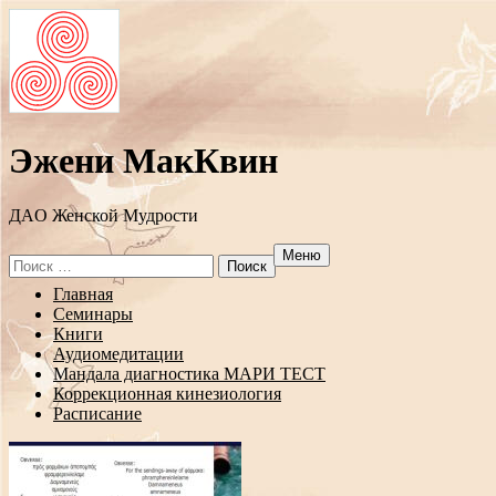
Эжени МакКвин
ДAO Женской Мудрости
Меню
Search
for:
Перейти
Главная
к
Семинары
содержанию
Книги
Аудиомедитации
Мандала диагностика МАРИ ТЕСТ
Коррекционная кинезиология
Расписание