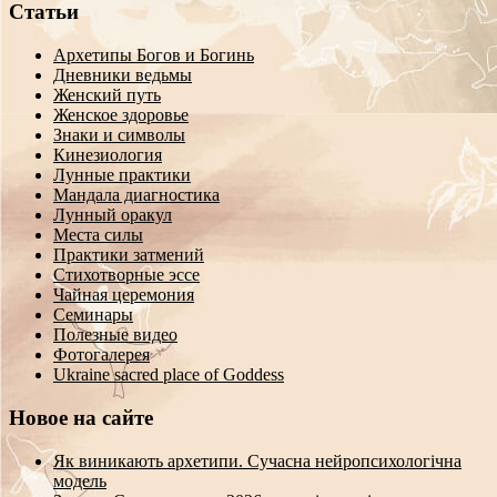
Статьи
Архетипы Богов и Богинь
Дневники ведьмы
Женский путь
Женское здоровье
Знаки и символы
Кинезиология
Лунные практики
Мандала диагностика
Лунный оракул
Места силы
Практики затмений
Стихотворные эссе
Чайная церемония
Семинары
Полезные видео
Фотогалерея
Ukraine sacred place of Goddess
Новое на сайте
Як виникають архетипи. Сучасна нейропсихологічна
модель