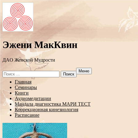
Эжени МакКвин
ДAO Женской Мудрости
Меню
Search
for:
Перейти
Главная
к
Семинары
содержанию
Книги
Аудиомедитации
Мандала диагностика МАРИ ТЕСТ
Коррекционная кинезиология
Расписание