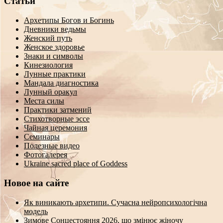
Статьи
Архетипы Богов и Богинь
Дневники ведьмы
Женский путь
Женское здоровье
Знаки и символы
Кинезиология
Лунные практики
Мандала диагностика
Лунный оракул
Места силы
Практики затмений
Стихотворные эссе
Чайная церемония
Семинары
Полезные видео
Фотогалерея
Ukraine sacred place of Goddess
Новое на сайте
Як виникають архетипи. Сучасна нейропсихологічна
модель
Зимове Сонцестояння 2026, що змінює жіночу