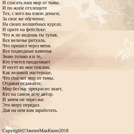
И спасать наш мир от тьмы.
И по жопе отхлещите
Тех, с кого вы взяли деньги,
За свое же обучение,
На своих волшебных курсах.
И орите на фейсбуке:
Что ж не видишь ты тупая,
Все величье ритуала,
Что пришел через меня.
Все подводные каменья
Знаю только я и те,
Кто учится продолжает
И несет ко мне поклон,
Как великой мастерице,
Что спасает мир от тьмы.
Отдавая отдавайте,
Мир без нас прекрасно знает,
Кто на самом деле автор.
И зачем он через вас
Это миру передал.
Дав на нем вам заработать.
Copyright©ЭжениМакКвин2018