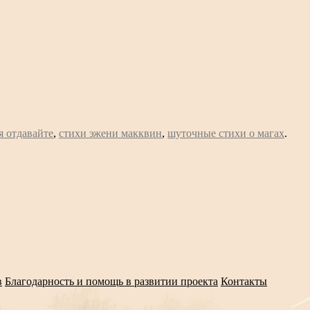
я отдавайте
,
стихи эжени макквин
,
шуточные стихи о магах
.
в
Благодарность и помощь в развитии проекта
Контакты