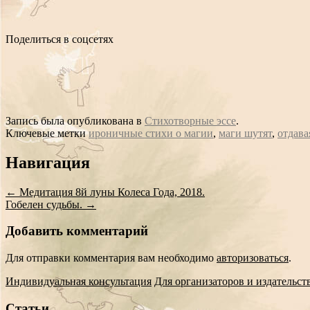
Поделиться в соцсетях
Запись была опубликована в
Стихотворные эссе
.
Ключевые метки
ироничные стихи о магии
,
маги шутят
,
отдава
Сообщение
Навигация
навигации
←
Медитация 8й луны Колеса Года, 2018.
Гобелен судьбы.
→
Добавить комментарий
Для отправки комментария вам необходимо
авторизоваться
.
Индивидуальная консультация
Для организаторов и издательст
Статьи