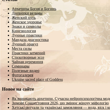
Архетипы Богов и Богинь
Дневники ведьмы
Женский путь
Женское здоровье
Знаки и символы
Кинезиология
Лунные практики
Мандала диагностика
Лунный оракул
Места силы
Практики затмений
Стихотворные эссе
Чайная церемония
Семинары
Полезные видео
Фотогалерея
Ukraine sacred place of Goddess
Новое на сайте
Як виникають архетипи. Сучасна нейропсихологічна мод
Зимове Сонцестояння 2026, що змінює жіночу міфологію
Хетські ритуали та українські замовляння — вода, віск і 