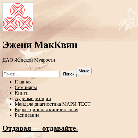
Эжени МакКвин
ДAO Женской Мудрости
Меню
Search
for:
Перейти
Главная
к
Семинары
содержанию
Книги
Аудиомедитации
Мандала диагностика МАРИ ТЕСТ
Коррекционная кинезиология
Расписание
Отдавая — отдавайте.