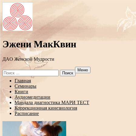
Эжени МакКвин
ДAO Женской Мудрости
Меню
Search
for:
Перейти
Главная
к
Семинары
содержанию
Книги
Аудиомедитации
Мандала диагностика МАРИ ТЕСТ
Коррекционная кинезиология
Расписание