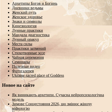
Архетипы Богов и Богинь
Дневники ведьмы
Женский путь
Женское здоровье
Знаки и символы
Кинезиология
Лунные практики
Мандала диагностика
Лунный оракул
Места силы
Практики затмений
Стихотворные эссе
Чайная церемония
Семинары
Полезные видео
Фотогалерея
Ukraine sacred place of Goddess
Новое на сайте
Як виникають архетипи. Сучасна нейропсихологічна
модель
Зимове Сонцестояння 2026, що змінює жіночу
міфологію