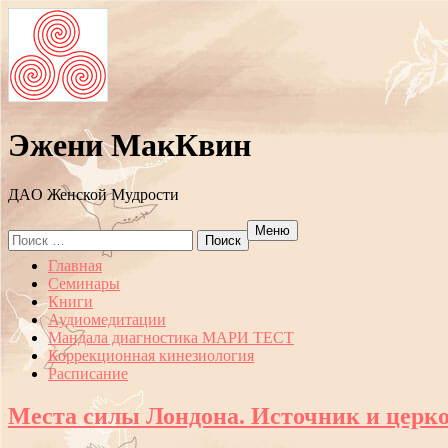
Эжени МакКвин
ДAO Женской Мудрости
Меню
Search
for:
Перейти
Главная
к
Семинары
содержанию
Книги
Аудиомедитации
Мандала диагностика МАРИ ТЕСТ
Коррекционная кинезиология
Расписание
Места силы Лондона. Источник и церк