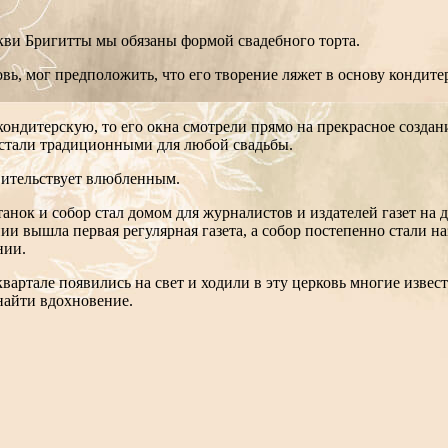
кви Бригитты мы обязаны формой свадебного торта.
ь, мог предположить, что его творение ляжет в основу кондитер
кондитерскую, то его окна смотрели прямо на прекрасное созда
 стали традиционными для любой свадьбы.
вительствует влюбленным.
анок и собор стал домом для журналистов и издателей газет на 
нии вышла первая регулярная газета, а собор постепенно стали 
нии.
вартале появились на свет и ходили в эту церковь многие извес
найти вдохновение.