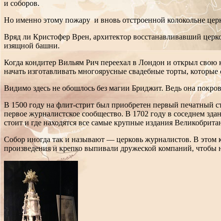
и соборов.
Но именно этому пожару и вновь отстроенной колокольне цер
Вряд ли Кристофер Врен, архитектор восстанавливавший церков
изящной башни.
Когда кондитер Вильям Рич переехал в Лондон и открыл свою 
начать изготавливать многоярусные свадебные торты, которые
Видимо здесь не обошлось без магии Бриджит. Ведь она покро
В 1500 году на флит-стрит был приобретен первый печатный ст
первое журналистское сообщество. В 1702 году в соседнем зда
стоит и где находятся все самые крупные издания Великобрита
Собор иногда так и называют — церковь журналистов. В этом к
произведения и крепко выпивали дружеской компаний, чтобы 