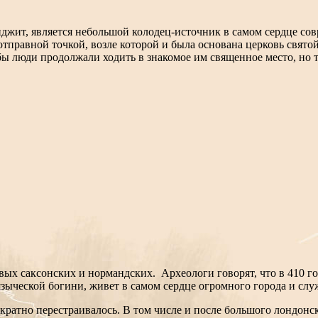
жит, является небольшой колодец-источник в самом сердце сов
тправной точкой, возле которой и была основана церковь святой
ы люди продолжали ходить в знакомое им священное место, но т
вых саксонских и нормандских. Археологи говорят, что в 410 го
языческой богини, живет в самом сердце огромного города и слу
ратно перестраивалось. В том числе и после большого лондонско