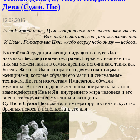
Дева (Суань Ню)
12.02.2016
Если Вы женщина , Цянь говорит вам что вы слишком янская.
Вам надо быть иньской , или женственной.
И Цзин . Гексаграмма Цянь «небо вверху небо внизу — небеса»
В китайской традиции женщин идущих по пути Дао
называют
бессмертными сестрами
. Первые упоминания о
них мы можем найти в самых древних источниках, таких как
Беседы Желтого Императора с его двумя советницами
женщинами, которые обучали его магии и сексуальным
техникам. Другим искусствам Императора обучали
мужчины. Эти легендарные женщины опирались на законы
взаимодействия Инь и Ян, внутреннего мира человека и его
внешнего окружения, мужчины и женщины.
Су Ню и Суань Ню
помогали императору постичь искусство
брачных покоев и использовать его для