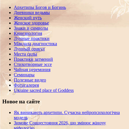
Архетипы Богов и Богинь
Дневники ведьмы
Женский путь
Женское здоровье
Знаки и символы
Кинезиология
Лунные практики
Мандала диагностика
Лунный оракул
Места силы
Практики затмений
Стихотворные эссе
Чайная церемония
Семинары
Полезные видео
Фотогалерея
Ukraine sacred place of Goddess
Новое на сайте
Як виникають архетипи. Сучасна нейропсихологічна
модель
Зимове Сонцестояння 2026, що змінює жіночу
міфологію