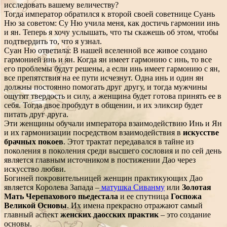
исследовать вашему величеству?
Тогда император обратился к второй своей советнице Суань
Ню за советом: Су Ню учила меня, как достичь гармонии инь
и ян. Теперь я хочу услышать, что ты скажешь об этом, чтобы
подтвердить то, что я узнал.
Суан Ню ответила: В нашей вселенной все живое создано
гармонией инь и ян. Когда ян имеет гармонию с инь, то все
его проблемы будут решены, а если инь имеет гармонию с ян,
все препятствия на ее пути исчезнут. Одна инь и один ян
должны постоянно помогать друг другу, и тогда мужчины
ощутят твердость и силу, а женщина будет готова принять ее в
себя. Тогда двое пробудут в общении, и их эликсир будет
питать друг друга.
Эти женщины обучали императора взаимодействию Инь и Ян
и их гармонизации посредством взаимодействия в
искусстве
брачных покоев
. Этот трактат передавался в тайне из
поколения в поколения среди высшего сословия и по сей день
является главным источником в постижении Дао через
искусство любви.
Богиней покровительницей женщин практикующих Дао
является Королева Запада –
матушка Сиванму
или
Золотая
Мать Черепахового пьедестала
и ее спутница
Госпожа
Великой Основы
. Их имена прекрасно отражают самый
главный аспект
женских даосских практик
– это создание
основы.