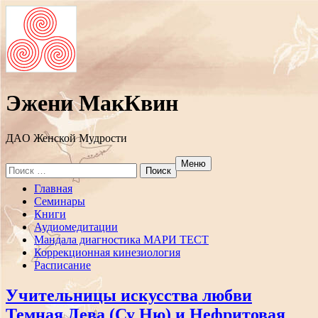
Эжени МакКвин
ДAO Женской Мудрости
Меню
Search
for:
Перейти
Главная
к
Семинары
содержанию
Книги
Аудиомедитации
Мандала диагностика МАРИ ТЕСТ
Коррекционная кинезиология
Расписание
Учительницы искусства любви
Темная Дева (Су Ню) и Нефритовая