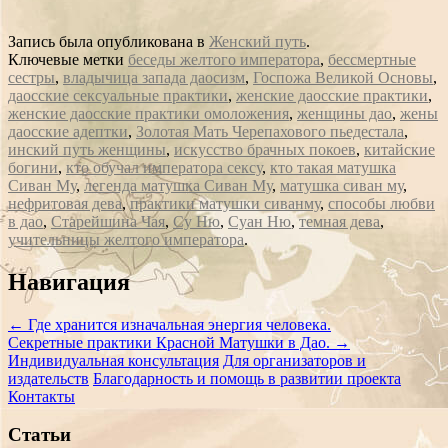
Запись была опубликована в
Женский путь
.
Ключевые метки
беседы желтого императора
,
бессмертные
сестры
,
владычица запада даосизм
,
Госпожа Великой Основы
,
даосские сексуальные практики
,
женские даосские практики
,
женские даосские практики омоложения
,
женщины дао
,
жены
даосские адептки
,
Золотая Мать Черепахового пьедестала
,
инский путь женщины
,
искусство брачных покоев
,
китайские
богини
,
кто обучал императора сексу
,
кто такая матушка
Сиван Му
,
легенда матушка Сиван Му
,
матушка сиван му
,
нефритовая дева
,
практики матушки сиванму
,
способы любви
в дао
,
Старейшина Чая
,
Су Ню
,
Суан Ню
,
темная дева
,
учительницы желтого императора
.
Сообщение
Навигация
навигации
←
Где хранится изначальная энергия человека.
Секретные практики Красной Матушки в Дао.
→
Индивидуальная консультация
Для организаторов и
издательств
Благодарность и помощь в развитии проекта
Контакты
Статьи