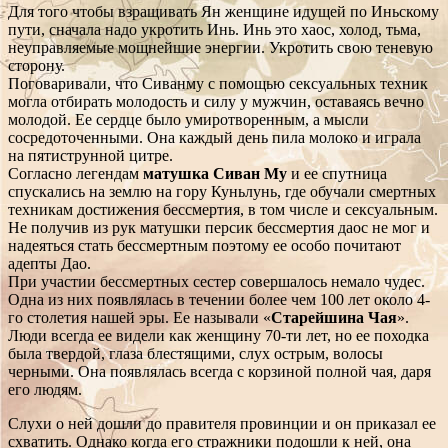
Для того чтобы взращивать Ян женщине идущей по Иньскому
пути, сначала надо укротить Инь. Инь это хаос, холод, тьма,
неуправляемые мощнейшие энергии. Укротить свою теневую
сторону.
Поговаривали, что Сиванму с помощью сексуальных техник
могла отбирать молодость и силу у мужчин, оставаясь вечно
молодой. Ее сердце было умиротворенным, а мысли
сосредоточенными. Она каждый день пила молоко и играла
на пятиструнной цитре.
Согласно легендам
матушка Сиван Му
и ее спутница
спускались на землю на гору Куньлунь, где обучали смертных
техникам достижения бессмертия, в том числе и сексуальным.
Не получив из рук матушки персик бессмертия даос не мог и
надеяться стать бессмертным поэтому ее особо почитают
адепты Дао.
При участии бессмертных сестер совершалось немало чудес.
Одна из них появлялась в течении более чем 100 лет около 4-
го столетия нашей эры. Ее называли «
Старейшина Чая
».
Люди всегда ее видели как женщину 70-ти лет, но ее походка
была твердой, глаза блестящими, слух острым, волосы
черными. Она появлялась всегда с корзиной полной чая, даря
его людям.
Слухи о ней дошли до правителя провинции и он приказал ее
схватить. Однако когда его стражники подошли к ней, она