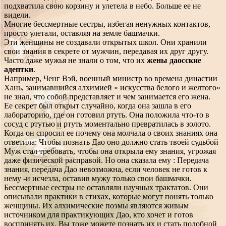
подхватила свою корзину и улетела в небо. Больше ее не
видели.
Многие бессмертные сестры, избегая ненужных контактов,
просто улетали, оставляя на земле башмачки.
Эти женщины не создавали открытых школ. Они хранили
свои знания в секрете от мужчин, передавая их друг другу.
Часто даже мужья не знали о том, что их
жены даосские
адептки
.
Например, Ченг Вэй, военный министр во времена династии
Хань, занимавшийся алхимией « искусства белого и желтого»
не знал, что собой представляет и чем занимается его жена.
Ее секрет был открыт случайно, когда она зашла в его
лабораторию, где он готовил ртуть. Она положила что-то в
сосуд с ртутью и ртуть моментально превратилась в золото.
Когда он спросил ее почему она молчала о своих знаниях она
ответила: Чтобы познать Дао оно должно стать твоей судьбой
Муж стал требовать, чтобы она открыла ему знания, угрожая
даже физической расправой. Но она сказала ему : Передача
знания, передача Дао невозможна, если человек не готов к
нему -и исчезла, оставив мужу только свои башмачки.
Бессмертные сестры не оставляли научных трактатов. Они
описывали практики в стихах, которые могут понять только
женщины. Их алхимические поэмы являются живым
источником для практикующих Дао, кто хочет и готов
воспринять их. Вы тоже можете познать их и стать подобной