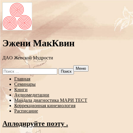
Эжени МакКвин
ДAO Женской Мудрости
Меню
Search
for:
Перейти
Главная
к
Семинары
содержанию
Книги
Аудиомедитации
Мандала диагностика МАРИ ТЕСТ
Коррекционная кинезиология
Расписание
Аплодируйте поэту .