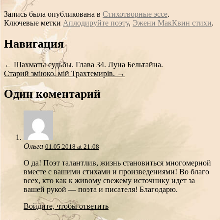
Запись была опубликована в
Стихотворные эссе
.
Ключевые метки
Аплодируйте поэту
,
Эжени МакКвин стихи
.
Сообщение
Навигация
навигации
←
Шахматы судьбы. Глава 34. Луна Бельтайна.
Старий зміюко, мій Трахтемирів.
→
Один коментарий
Ольга
01.05.2018 at 21:08
О да! Поэт талантлив, жизнь становиться многомерной
вместе с вашими стихами и произведениями! Во благо
всех, кто как к живому свежему источнику идет за
вашей рукой — поэта и писателя! Благодарю.
Войдите, чтобы ответить