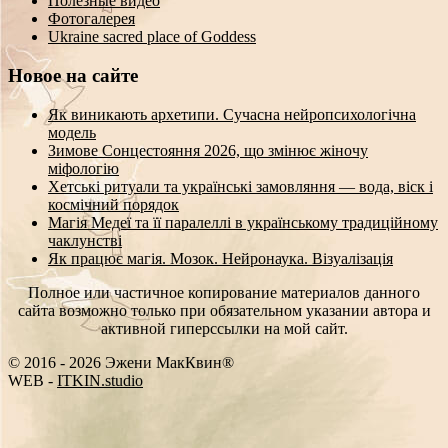
Полезные видео
Фотогалерея
Ukraine sacred place of Goddess
Новое на сайте
Як виникають архетипи. Сучасна нейропсихологічна
модель
Зимове Сонцестояння 2026, що змінює жіночу
міфологію
Хетські ритуали та українські замовляння — вода, віск і
космічний порядок
Магія Медеї та її паралеллі в українському традиційному
чаклунстві
Як працює магія. Мозок. Нейронаука. Візуалізація
Полное или частичное копирование материалов данного
сайта возможно только при обязательном указании автора и
активной гиперссылки на мой сайт.
© 2016 - 2026 Эжени МакКвин®
WE
-
-
ITKIN.studio