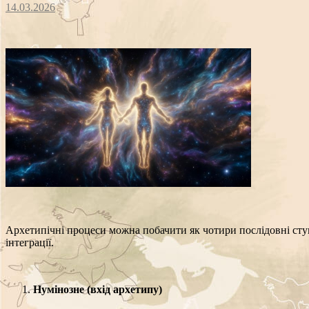
14.03.2026
Архетипічні процеси можна побачити як чотири послідовні ступ
інтеграції.
Нумінозне (вхід архетипу)