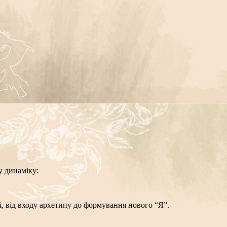
у динаміку:
і, від входу архетипу до формування нового “Я”.