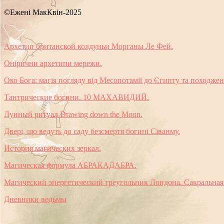
©Ежені МакКвін-2025
Архетип британской колдуньи Морганы Ле Фей.
Онірични архетипи мережи.
Око Бога: магія погляду від Месопотамії до Єгипту та походжен
Тантрические богини. 10 МАХАВИДИЙ.
Лунный ритуал Drawing down the Moon.
Двері, що ведуть до саду безсмертя богині Сіванму.
История магических зеркал.
Магическая формула АБРАКАДАБРА.
Магический энергетический треугольник Лондона. Сакральная ге
Дневники ведьмы