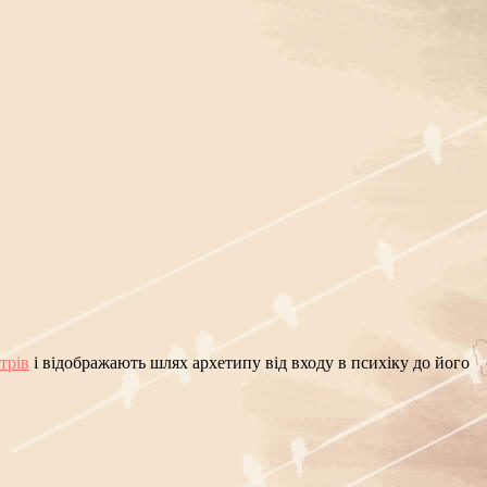
трів
і відображають шлях архетипу від входу в психіку до його