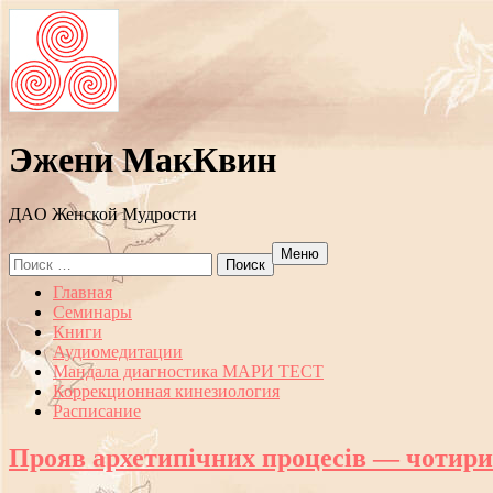
Эжени МакКвин
ДAO Женской Мудрости
Меню
Search
for:
Перейти
Главная
к
Семинары
содержанию
Книги
Аудиомедитации
Мандала диагностика МАРИ ТЕСТ
Коррекционная кинезиология
Расписание
Прояв архетипічних процесів — чотири 