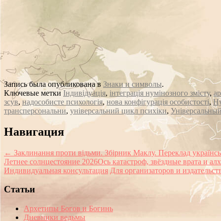
Запись была опубликована в
Знаки и символы
.
Ключевые метки
Індивідуація
,
інтеграція нумінозного змісту
,
ар
зсув
,
надособисте психологія
,
нова конфігурація особистості
,
Ну
трансперсональни
,
універсальний цикл психіки
,
Універсальны
Сообщение
Навигация
навигации
←
Заклинання проти відьми. Збірник Маклу. Переклад українс
Летнее солнцестояние 2026Ось катастроф, звёздные врата и а
Индивидуальная консультация
Для организаторов и издательст
Статьи
Архетипы Богов и Богинь
Дневники ведьмы