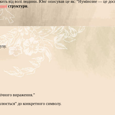
ежить від волі людини.
Юнг описував це як:
“Нумінозне — це досв
чної
структури
.
уху.
ічного вираження.”
плюється” до конкретного символу.