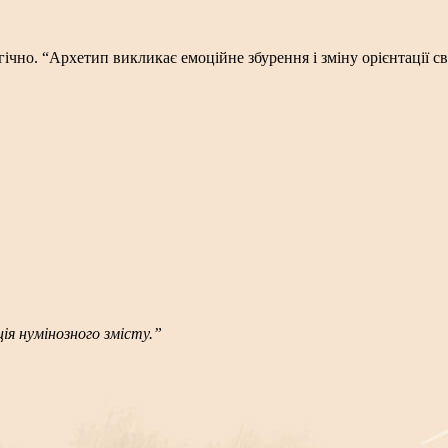
гічно.
“Архетип викликає емоційне збурення і зміну орієнтації св
ція нумінозного змісту.”