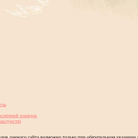
ель
космічний порядок
чаклунстві
лов данного сайта возможно только при обязательном указании а