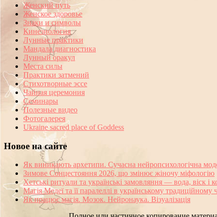
Женский путь
Женское здоровье
Знаки и символы
Кинезиология
Лунные практики
Мандала диагностика
Лунный оракул
Места силы
Практики затмений
Стихотворные эссе
Чайная церемония
Семинары
Полезные видео
Фотогалерея
Ukraine sacred place of Goddess
Новое на сайте
Як виникають архетипи. Сучасна нейропсихологічна мод
Зимове Сонцестояння 2026, що змінює жіночу міфологію
Хетські ритуали та українські замовляння — вода, віск і 
Магія Медеї та її паралеллі в українському традиційному 
Як працює магія. Мозок. Нейронаука. Візуалізація
Полное или частичное копирование материа