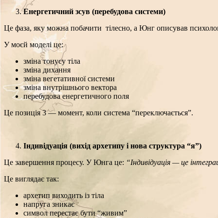
Енергетичний зсув (перебудова системи)
Це фаза, яку можна побачити тілесно, а Юнг описував психоло
У моєй моделі це:
зміна тонусу тіла
зміна дихання
зміна вегетативної системи
зміна внутрішнього вектора
перебудова енергетичного поля
Це
позиція 3
— момент, коли система “переключається”.
Індивідуація (вихід архетипу і нова структура “я”)
Це завершення процесу. У Юнга це
:
“Індивідуація — це інтегра
Це виглядає так:
архетип виходить із тіла
напруга зникає
символ перестає бути “живим”