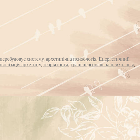
перебудовує систему
,
архетипічна психологія
,
Енергетичний
волізація архетипу
,
теорія юнга
,
трансперсональна психологія
,