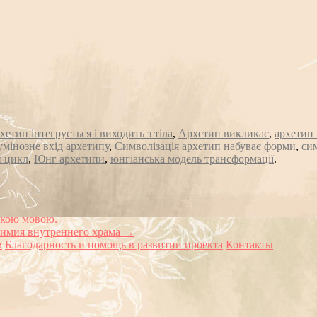
хетип інтегрується і виходить з тіла
,
Архетип викликає
,
архетип 
мінозне вхід архетипу
,
Символізація архетип набуває форми
,
сим
й цикл
,
Юнг архетипи
,
юнгіанська модель трансформації
.
ькою мовою.
лхимия внутреннего храма
→
в
Благодарность и помощь в развитии проекта
Контакты