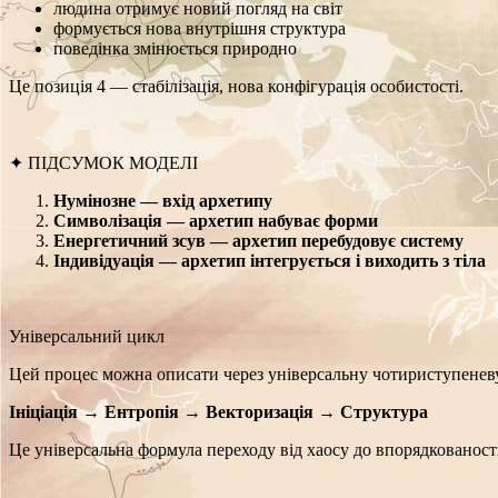
людина отримує новий погляд на світ
формується нова внутрішня структура
поведінка змінюється природно
Це
позиція 4
— стабілізація, нова конфігурація особистості.
✦ ПІДСУМОК МОДЕЛІ
Нумінозне — вхід архетипу
Символізація — архетип набуває форми
Енергетичний зсув — архетип перебудовує систему
Індивідуація — архетип інтегрується і виходить з тіла
Універсальний цикл
Цей процес можна описати через універсальну чотириступенев
Ініціація → Ентропія → Векторизація → Структура
Це універсальна формула переходу від хаосу до впорядкованост