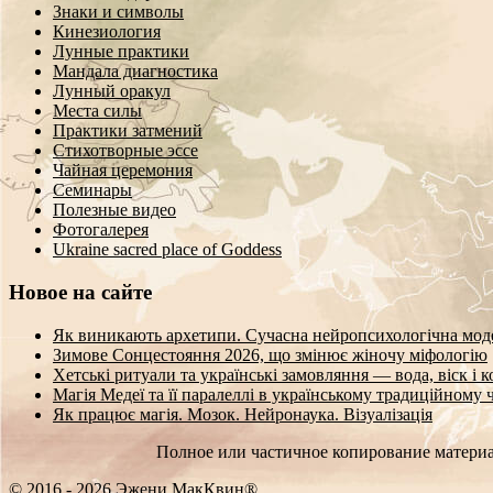
Знаки и символы
Кинезиология
Лунные практики
Мандала диагностика
Лунный оракул
Места силы
Практики затмений
Стихотворные эссе
Чайная церемония
Семинары
Полезные видео
Фотогалерея
Ukraine sacred place of Goddess
Новое на сайте
Як виникають архетипи. Сучасна нейропсихологічна мод
Зимове Сонцестояння 2026, що змінює жіночу міфологію
Хетські ритуали та українські замовляння — вода, віск і 
Магія Медеї та її паралеллі в українському традиційному 
Як працює магія. Мозок. Нейронаука. Візуалізація
Полное или частичное копирование материа
© 2016 - 2026 Эжени МакКвин®