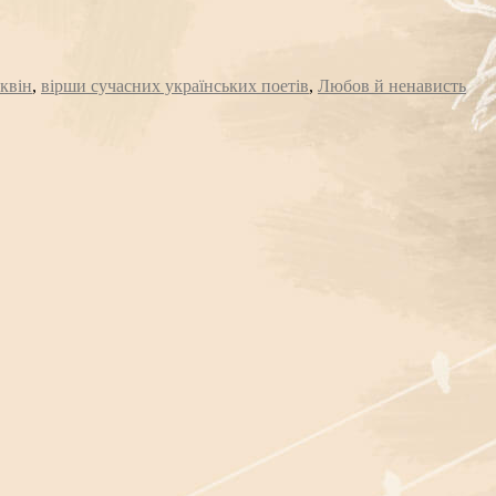
квін
,
вірши сучасних українських поетів
,
Любов й ненависть