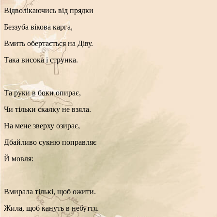
Відволікаючись від прядки
Беззуба вікова карга,
Вмить обертається на Діву.
Така висока і струнка.
Та руки в боки опирає,
Чи тільки скалку не взяла.
На мене зверху озирає,
Дбайливо сукню поправляє
Й мовля:
Вмирала тількі, щоб ожити.
Жила, щоб кануть в небуття.