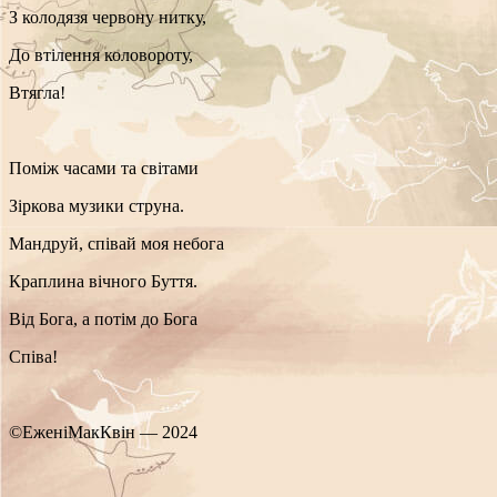
З колодязя червону нитку,
До втілення коловороту,
Втягла!
Поміж часами та світами
Зіркова музики струна.
Мандруй, співай моя небога
Краплина вічного Буття.
Від Бога, а потім до Бога
Співа!
©ЕженіМакКвін — 2024