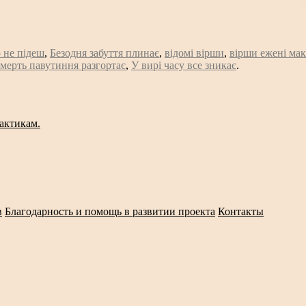
о не підеш
,
Безодня забуття плинає
,
відомі вірши
,
вірши ежені мак
мерть павутиння разгортає
,
У вирі часу все зникає
.
актикам.
в
Благодарность и помощь в развитии проекта
Контакты