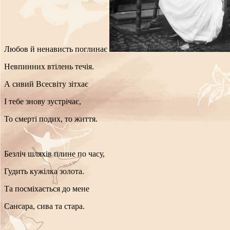
Любов й ненависть поглинає
Невпинних втілень течія.
А сивий Всесвіту зітхає
І тебе знову зустрічає,
То смерті подих, то життя.
Безліч шляхів плине по часу,
Гудить кужілка золота.
Та посміхається до мене
Сансара, сива та стара.