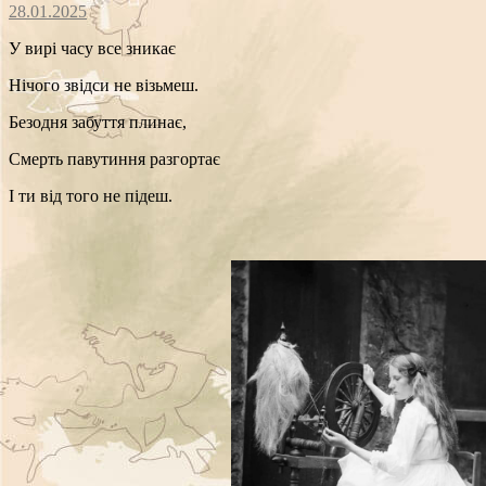
28.01.2025
У вирі часу все зникає
Нічого звідси не візьмеш.
Безодня забуття плинає,
Смерть павутиння разгортає
І ти від того не підеш.