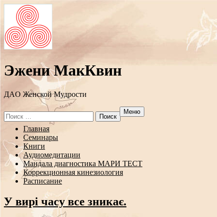
Эжени МакКвин
ДAO Женской Мудрости
Меню
Search
for:
Перейти
Главная
к
Семинары
содержанию
Книги
Аудиомедитации
Мандала диагностика МАРИ ТЕСТ
Коррекционная кинезиология
Расписание
У вирі часу все зникає.