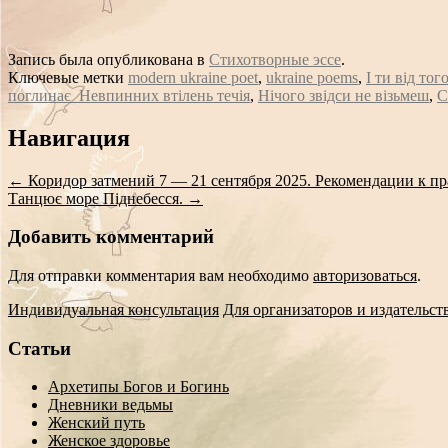
Запись была опубликована в
Стихотворные эссе
.
Ключевые метки
modern ukraine poet
,
ukraine poems
,
І ти від тог
поглинає Невпинних втілень течія
,
Нічого звідси не візьмеш
,
С
Сообщение
Навигация
навигации
←
Коридор затмений 7 — 21 сентября 2025. Рекомендации к пр
Танцює море Піднебесся.
→
Добавить комментарий
Для отправки комментария вам необходимо
авторизоваться
.
Индивидуальная консультация
Для организаторов и издательст
Статьи
Архетипы Богов и Богинь
Дневники ведьмы
Женский путь
Женское здоровье