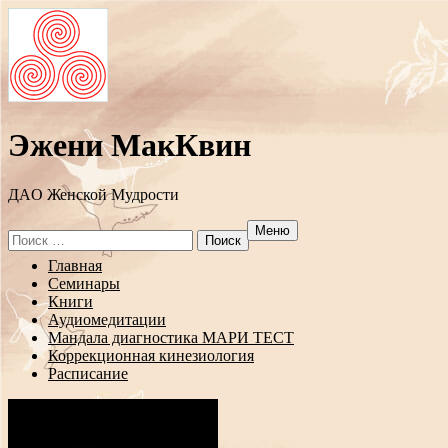
Эжени МакКвин
ДAO Женской Мудрости
Меню
Search
for:
Перейти
Главная
к
Семинары
содержанию
Книги
Аудиомедитации
Мандала диагностика МАРИ ТЕСТ
Коррекционная кинезиология
Расписание