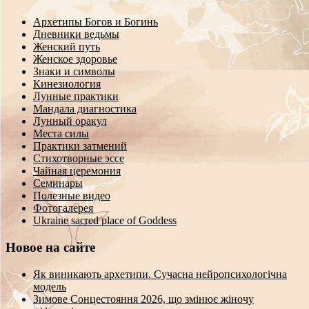
Архетипы Богов и Богинь
Дневники ведьмы
Женский путь
Женское здоровье
Знаки и символы
Кинезиология
Лунные практики
Мандала диагностика
Лунный оракул
Места силы
Практики затмений
Стихотворные эссе
Чайная церемония
Семинары
Полезные видео
Фотогалерея
Ukraine sacred place of Goddess
Новое на сайте
Як виникають архетипи. Сучасна нейропсихологічна
модель
Зимове Сонцестояння 2026, що змінює жіночу