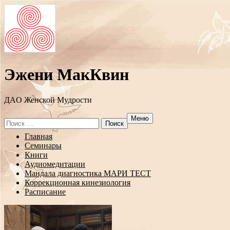
Эжени МакКвин
ДAO Женской Мудрости
Меню
Search
for:
Перейти
Главная
к
Семинары
содержанию
Книги
Аудиомедитации
Мандала диагностика МАРИ ТЕСТ
Коррекционная кинезиология
Расписание