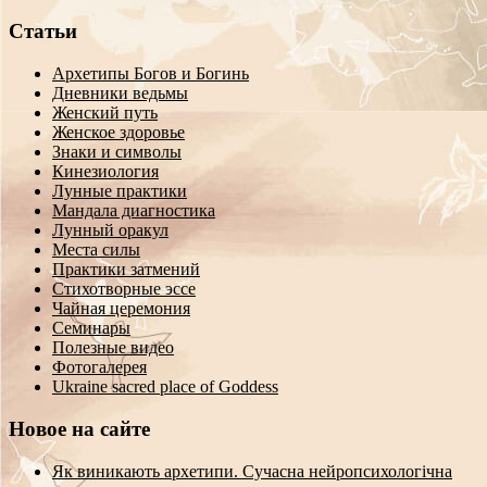
Статьи
Архетипы Богов и Богинь
Дневники ведьмы
Женский путь
Женское здоровье
Знаки и символы
Кинезиология
Лунные практики
Мандала диагностика
Лунный оракул
Места силы
Практики затмений
Стихотворные эссе
Чайная церемония
Семинары
Полезные видео
Фотогалерея
Ukraine sacred place of Goddess
Новое на сайте
Як виникають архетипи. Сучасна нейропсихологічна