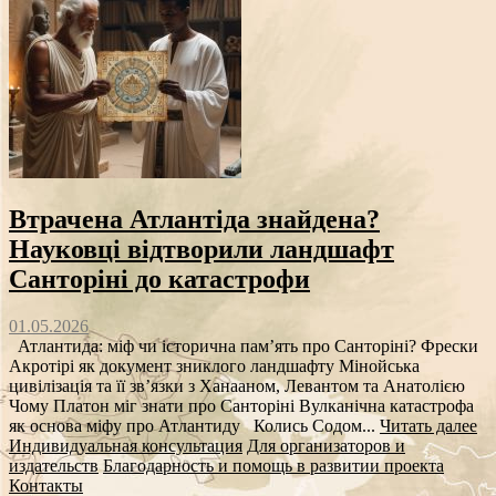
Втрачена Атлантіда знайдена?
Науковці відтворили ландшафт
Санторіні до катастрофи
01.05.2026
Атлантида: міф чи історична пам’ять про Санторіні? Фрески
Акротірі як документ зниклого ландшафту Мінойська
цивілізація та її зв’язки з Ханааном, Левантом та Анатолією
Чому Платон міг знати про Санторіні Вулканічна катастрофа
як основа міфу про Атлантиду Колись Содом...
Читать далее
Индивидуальная консультация
Для организаторов и
издательств
Благодарность и помощь в развитии проекта
Контакты