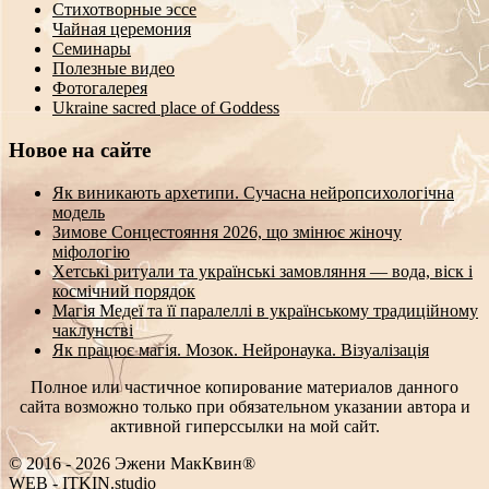
Стихотворные эссе
Чайная церемония
Семинары
Полезные видео
Фотогалерея
Ukraine sacred place of Goddess
Новое на сайте
Як виникають архетипи. Сучасна нейропсихологічна
модель
Зимове Сонцестояння 2026, що змінює жіночу
міфологію
Хетські ритуали та українські замовляння — вода, віск і
космічний порядок
Магія Медеї та її паралеллі в українському традиційному
чаклунстві
Як працює магія. Мозок. Нейронаука. Візуалізація
Полное или частичное копирование материалов данного
сайта возможно только при обязательном указании автора и
активной гиперссылки на мой сайт.
© 2016 - 2026 Эжени МакКвин®
WEB
-
ITKIN.studio