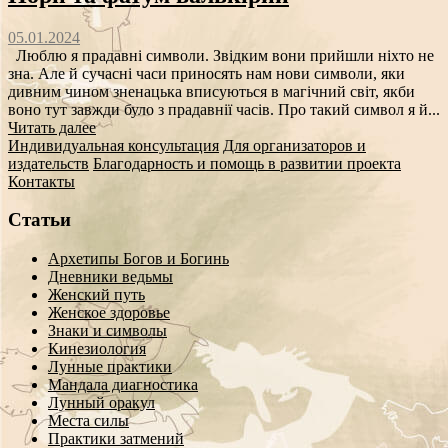
05.01.2024
Люблю я прадавні символи. Звідким вони прийшли ніхто не
зна. Але й сучасні часи приносять нам нови символи, яки
дивним чином зненацька вписуються в магічний світ, якби
воно тут завжди було з прадавнії часів. Про такий символ я й...
Читать далее
Индивидуальная консультация
Для организаторов и
издательств
Благодарность и помощь в развитии проекта
Контакты
Статьи
Архетипы Богов и Богинь
Дневники ведьмы
Женский путь
Женское здоровье
Знаки и символы
Кинезиология
Лунные практики
Мандала диагностика
Лунный оракул
Места силы
Практики затмений