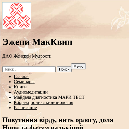
Эжени МакКвин
ДAO Женской Мудрости
Меню
Search
for:
Перейти
Главная
к
Семинары
содержанию
Книги
Аудиомедитации
Мандала диагностика МАРИ ТЕСТ
Коррекционная кинезиология
Расписание
Павутиння вірду, нить орлогу, доля
Норн та фатум валькірий