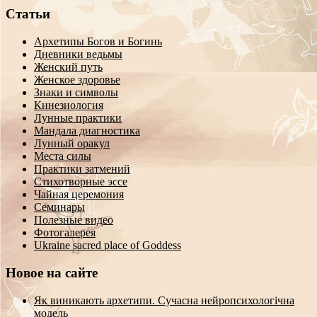
Статьи
Архетипы Богов и Богинь
Дневники ведьмы
Женский путь
Женское здоровье
Знаки и символы
Кинезиология
Лунные практики
Мандала диагностика
Лунный оракул
Места силы
Практики затмений
Стихотворные эссе
Чайная церемония
Семинары
Полезные видео
Фотогалерея
Ukraine sacred place of Goddess
Новое на сайте
Як виникають архетипи. Сучасна нейропсихологічна
модель