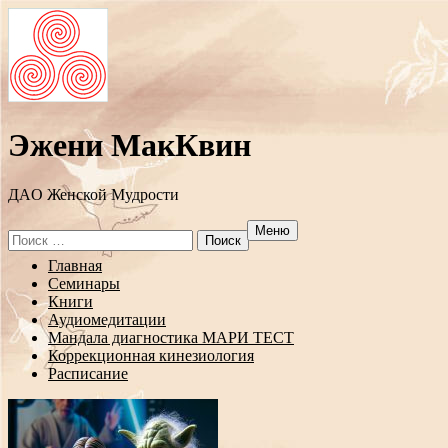
Эжени МакКвин
ДAO Женской Мудрости
Меню
Search
for:
Перейти
Главная
к
Семинары
содержанию
Книги
Аудиомедитации
Мандала диагностика МАРИ ТЕСТ
Коррекционная кинезиология
Расписание