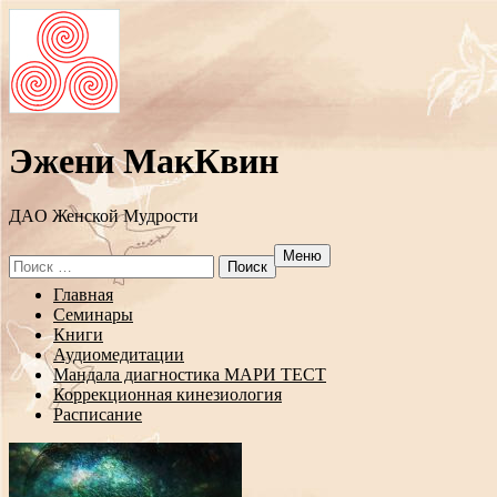
Эжени МакКвин
ДAO Женской Мудрости
Меню
Search
for:
Перейти
Главная
к
Семинары
содержанию
Книги
Аудиомедитации
Мандала диагностика МАРИ ТЕСТ
Коррекционная кинезиология
Расписание