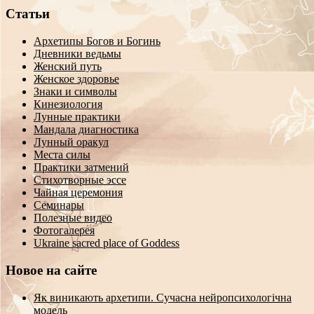
Статьи
Архетипы Богов и Богинь
Дневники ведьмы
Женский путь
Женское здоровье
Знаки и символы
Кинезиология
Лунные практики
Мандала диагностика
Лунный оракул
Места силы
Практики затмений
Стихотворные эссе
Чайная церемония
Семинары
Полезные видео
Фотогалерея
Ukraine sacred place of Goddess
Новое на сайте
Як виникають архетипи. Сучасна нейропсихологічна
модель