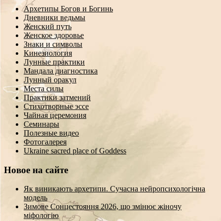
Архетипы Богов и Богинь
Дневники ведьмы
Женский путь
Женское здоровье
Знаки и символы
Кинезиология
Лунные практики
Мандала диагностика
Лунный оракул
Места силы
Практики затмений
Стихотворные эссе
Чайная церемония
Семинары
Полезные видео
Фотогалерея
Ukraine sacred place of Goddess
Новое на сайте
Як виникають архетипи. Сучасна нейропсихологічна
модель
Зимове Сонцестояння 2026, що змінює жіночу
міфологію