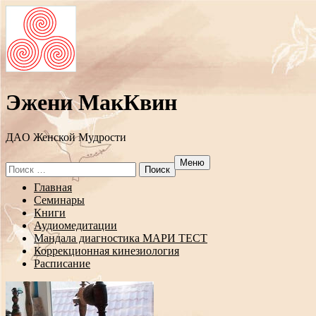
Эжени МакКвин
ДAO Женской Мудрости
Меню
Search
for:
Перейти
Главная
к
Семинары
содержанию
Книги
Аудиомедитации
Мандала диагностика МАРИ ТЕСТ
Коррекционная кинезиология
Расписание