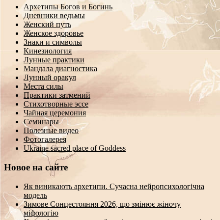
Архетипы Богов и Богинь
Дневники ведьмы
Женский путь
Женское здоровье
Знаки и символы
Кинезиология
Лунные практики
Мандала диагностика
Лунный оракул
Места силы
Практики затмений
Стихотворные эссе
Чайная церемония
Семинары
Полезные видео
Фотогалерея
Ukraine sacred place of Goddess
Новое на сайте
Як виникають архетипи. Сучасна нейропсихологічна
модель
Зимове Сонцестояння 2026, що змінює жіночу
міфологію