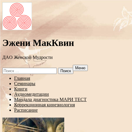
Эжени МакКвин
ДAO Женской Мудрости
Меню
Search
for:
Перейти
Главная
к
Семинары
содержанию
Книги
Аудиомедитации
Мандала диагностика МАРИ ТЕСТ
Коррекционная кинезиология
Расписание