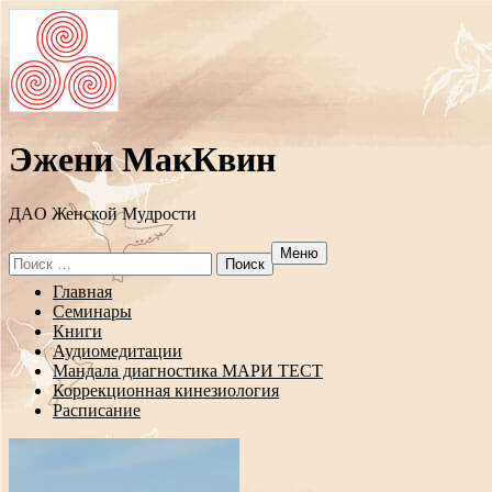
Эжени МакКвин
ДAO Женской Мудрости
Меню
Search
for:
Перейти
Главная
к
Семинары
содержанию
Книги
Аудиомедитации
Мандала диагностика МАРИ ТЕСТ
Коррекционная кинезиология
Расписание