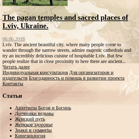
The pagan temples and sacred places of
Lviv, Ukraine.
06.06.2016
Lviv. The ancient beautiful city, where many people come to
wander through the narrow streets, admire majestic cathedrals and
try an incredibly delicious cuisine of hospitable Lviv. But few
people realize that in close proximity to here there are ancient...
Читать далее
Индивидуальная консультация
Для организаторов и
издательств
Благодарность и помощь в развитии проекта
Контакты
Статьи
Архетипы Богов и Богинь
Дневники ведьмы
Женский путь
Женское здоровье
Знаки и символы
Кинезиология