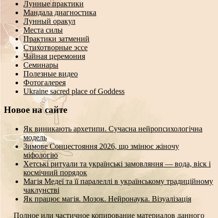
Лунные практики
Мандала диагностика
Лунный оракул
Места силы
Практики затмений
Стихотворные эссе
Чайная церемония
Семинары
Полезные видео
Фотогалерея
Ukraine sacred place of Goddess
Новое на сайте
Як виникають архетипи. Сучасна нейропсихологічна
модель
Зимове Сонцестояння 2026, що змінює жіночу
міфологію
Хетські ритуали та українські замовляння — вода, віск і
космічний порядок
Магія Медеї та її паралеллі в українському традиційному
чаклунстві
Як працює магія. Мозок. Нейронаука. Візуалізація
Полное или частичное копирование материалов данного