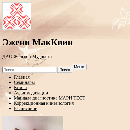
Эжени МакКвин
ДAO Женской Мудрости
Меню
Search
for:
Перейти
Главная
к
Семинары
содержанию
Книги
Аудиомедитации
Мандала диагностика МАРИ ТЕСТ
Коррекционная кинезиология
Расписание