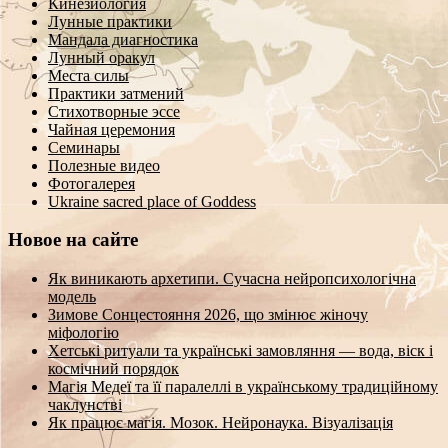
Кинезиология
Лунные практики
Мандала диагностика
Лунный оракул
Места силы
Практики затмений
Стихотворные эссе
Чайная церемония
Семинары
Полезные видео
Фотогалерея
Ukraine sacred place of Goddess
Новое на сайте
Як виникають архетипи. Сучасна нейропсихологічна
модель
Зимове Сонцестояння 2026, що змінює жіночу
міфологію
Хетські ритуали та українські замовляння — вода, віск і
космічний порядок
Магія Медеї та її паралеллі в українському традиційному
чаклунстві
Як працює магія. Мозок. Нейронаука. Візуалізація