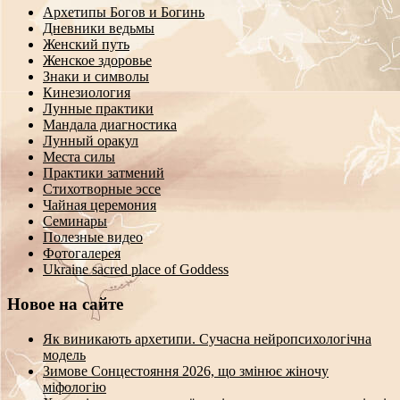
Архетипы Богов и Богинь
Дневники ведьмы
Женский путь
Женское здоровье
Знаки и символы
Кинезиология
Лунные практики
Мандала диагностика
Лунный оракул
Места силы
Практики затмений
Стихотворные эссе
Чайная церемония
Семинары
Полезные видео
Фотогалерея
Ukraine sacred place of Goddess
Новое на сайте
Як виникають архетипи. Сучасна нейропсихологічна
модель
Зимове Сонцестояння 2026, що змінює жіночу
міфологію