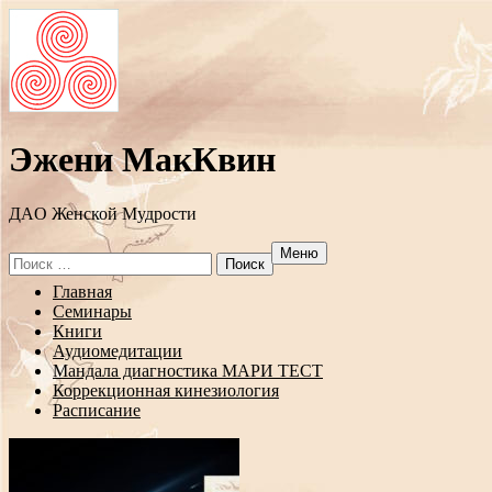
Эжени МакКвин
ДAO Женской Мудрости
Меню
Search
for:
Перейти
Главная
к
Семинары
содержанию
Книги
Аудиомедитации
Мандала диагностика МАРИ ТЕСТ
Коррекционная кинезиология
Расписание