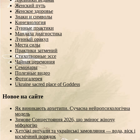
Женский путь
Женское здоровье
Знаки и символы
Кинезиология
Лунные практики
Мандала диагностика
Лунный оракул
Места силы
Практики затмений
Стихотворные эссе
Чайная церемония
Семинары
Полезные видео
Фотогалерея
Ukraine sacred place of Goddess
Новое на сайте
Як виникають архетипи. Сучасна нейропсихологічна
модель
Зимове Сонцестояння 2026, що змінює жіночу
міфологію
Хетські ритуали та українські замовляння — вода, віск і
космічний порядок