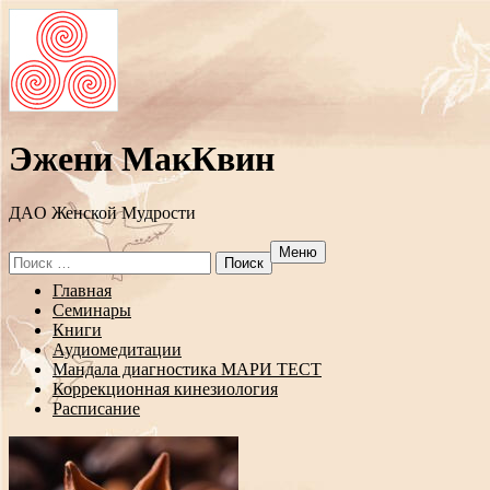
Эжени МакКвин
ДAO Женской Мудрости
Меню
Search
for:
Перейти
Главная
к
Семинары
содержанию
Книги
Аудиомедитации
Мандала диагностика МАРИ ТЕСТ
Коррекционная кинезиология
Расписание