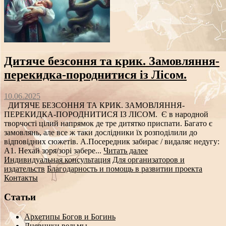
Дитяче безсоння та крик. Замовляння-
перекидка-породнитися із Лісом.
10.06.2025
ДИТЯЧЕ БЕЗСОННЯ ТА КРИК. ЗАМОВЛЯННЯ-
ПЕРЕКИДКА-ПОРОДНИТИСЯ ІЗ ЛІСОМ. Є в народной
творчості цілий напрямок де тре дитятко приспати. Багато є
замовлянь, але все ж таки дослідники їх розподілили до
відповідних сюжетів. А.Посередник забирає / видаляє недугу:
А1. Нехай зоря/зорі забере...
Читать далее
Индивидуальная консультация
Для организаторов и
издательств
Благодарность и помощь в развитии проекта
Контакты
Статьи
Архетипы Богов и Богинь
Дневники ведьмы