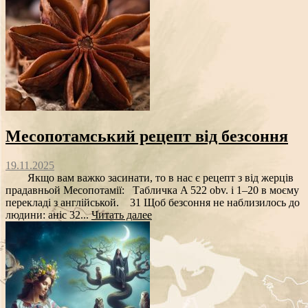
Месопотамський рецепт від безсоння
19.11.2025
Якщо вам важко засинати, то в нас є рецепт з від жерців
прадавньой Месопотамії: Табличка A 522 obv. i 1–20 в моєму
перекладі з англійськой. 31 Щоб безсоння не наблизилось до
людини: аніс 32...
Читать далее