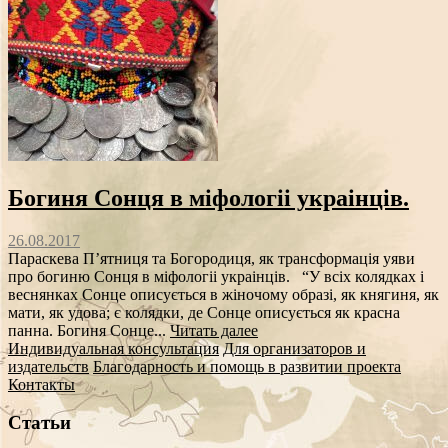
Богиня Сонця в міфологіі украінців.
26.08.2017
Параскева П’ятниця та Богородиця, як трансформація уяви
про богиню Сонця в міфологіі украінців. “У всіх колядках і
веснянках Сонце описується в жіночому образі, як княгиня, як
мати, як удова; є колядки, де Сонце описується як красна
панна. Богиня Сонце...
Читать далее
Индивидуальная консультация
Для организаторов и
издательств
Благодарность и помощь в развитии проекта
Контакты
Статьи