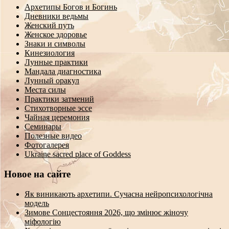
Архетипы Богов и Богинь
Дневники ведьмы
Женский путь
Женское здоровье
Знаки и символы
Кинезиология
Лунные практики
Мандала диагностика
Лунный оракул
Места силы
Практики затмений
Стихотворные эссе
Чайная церемония
Семинары
Полезные видео
Фотогалерея
Ukraine sacred place of Goddess
Новое на сайте
Як виникають архетипи. Сучасна нейропсихологічна
модель
Зимове Сонцестояння 2026, що змінює жіночу
міфологію