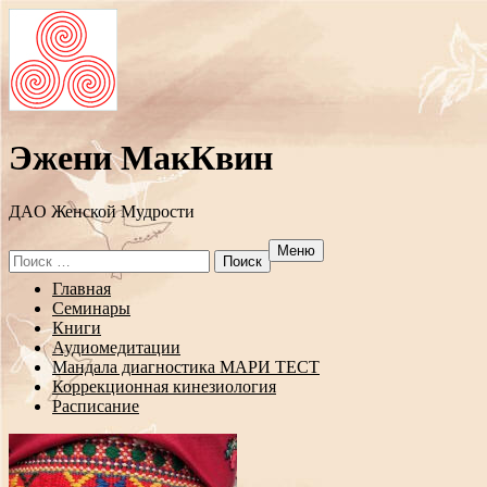
Эжени МакКвин
ДAO Женской Мудрости
Меню
Search
for:
Перейти
Главная
к
Семинары
содержанию
Книги
Аудиомедитации
Мандала диагностика МАРИ ТЕСТ
Коррекционная кинезиология
Расписание