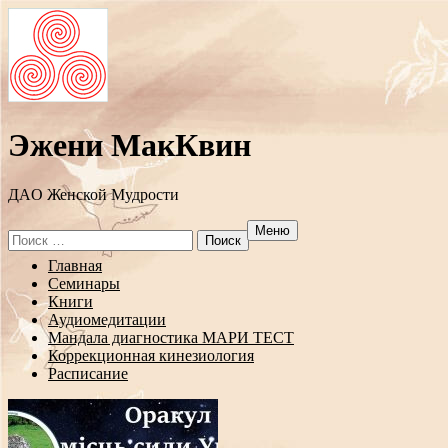
Эжени МакКвин
ДAO Женской Мудрости
Меню
Search
for:
Перейти
Главная
к
Семинары
содержанию
Книги
Аудиомедитации
Мандала диагностика МАРИ ТЕСТ
Коррекционная кинезиология
Расписание