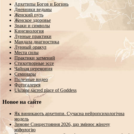
Архетипы Богов и Богинь
Дневники ведьмы
Женский путь
Женское здоровье
Знаки и символы
Кинезиология
Лунные практики
Мандала диагностика
Лунный оракул
Места силы
Практики затмений
Стихотворные эссе
Чайная церемония
Семинары
Полезные видео
Фотогалерея
Ukraine sacred place of Goddess
Новое на сайте
Як виникають архетипи. Сучасна нейропсихологічна
модель
Зимове Сонцестояння 2026, що змінює жіночу
міфологію