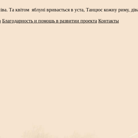
у співа. Та квітом яблуні вривається в уста, Танцює кожну риму, 
в
Благодарность и помощь в развитии проекта
Контакты