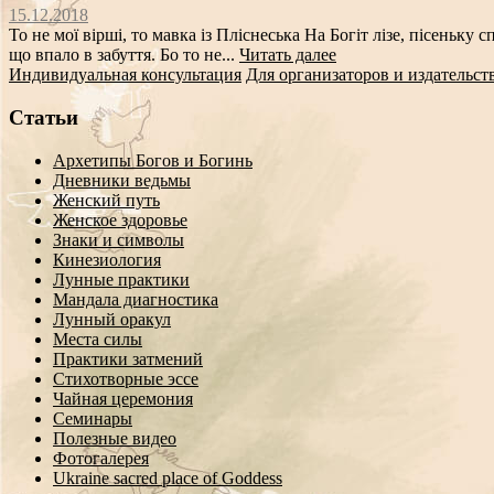
15.12.2018
То не мої вірші, то мавка із Пліснеська На Богіт лізе, пісеньк
що впало в забуття. Бо то не...
Читать далее
Индивидуальная консультация
Для организаторов и издательст
Статьи
Архетипы Богов и Богинь
Дневники ведьмы
Женский путь
Женское здоровье
Знаки и символы
Кинезиология
Лунные практики
Мандала диагностика
Лунный оракул
Места силы
Практики затмений
Стихотворные эссе
Чайная церемония
Семинары
Полезные видео
Фотогалерея
Ukraine sacred place of Goddess