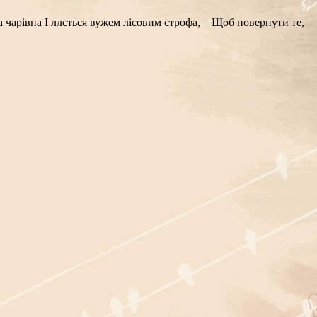
діва чарівна І ллється вужем лісовим строфа, Щоб повернути те,