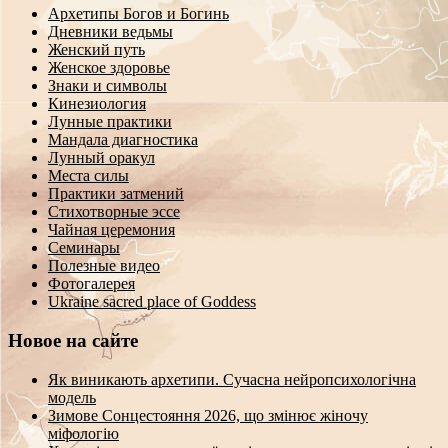
Архетипы Богов и Богинь
Дневники ведьмы
Женский путь
Женское здоровье
Знаки и символы
Кинезиология
Лунные практики
Мандала диагностика
Лунный оракул
Места силы
Практики затмений
Стихотворные эссе
Чайная церемония
Семинары
Полезные видео
Фотогалерея
Ukraine sacred place of Goddess
Новое на сайте
Як виникають архетипи. Сучасна нейропсихологічна
модель
Зимове Сонцестояння 2026, що змінює жіночу
міфологію