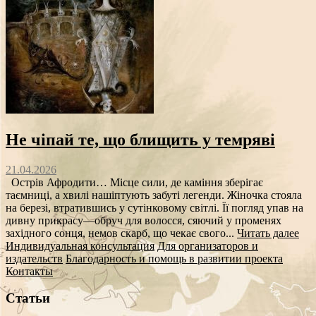
Не чіпай те, що блищить у темряві
21.04.2026
Острів Афродити… Місце сили, де каміння зберігає
таємниці, а хвилі нашіптують забуті легенди. Жіночка стояла
на березі, втратившись у сутінковому світлі. Її погляд упав на
дивну прикрасу—обруч для волосся, сяючий у променях
західного сонця, немов скарб, що чекає свого...
Читать далее
Индивидуальная консультация
Для организаторов и
издательств
Благодарность и помощь в развитии проекта
Контакты
Статьи