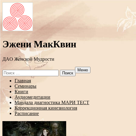
Эжени МакКвин
ДAO Женской Мудрости
Меню
Search
for:
Перейти
Главная
к
Семинары
содержанию
Книги
Аудиомедитации
Мандала диагностика МАРИ ТЕСТ
Коррекционная кинезиология
Расписание