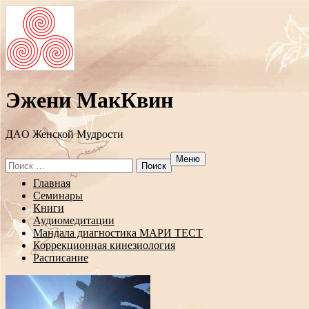
Эжени МакКвин
ДAO Женской Мудрости
Меню
Search
for:
Перейти
Главная
к
Семинары
содержанию
Книги
Аудиомедитации
Мандала диагностика МАРИ ТЕСТ
Коррекционная кинезиология
Расписание