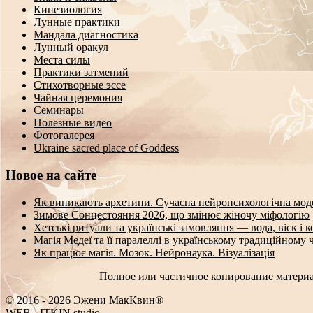
Кинезиология
Лунные практики
Мандала диагностика
Лунный оракул
Места силы
Практики затмений
Стихотворные эссе
Чайная церемония
Семинары
Полезные видео
Фотогалерея
Ukraine sacred place of Goddess
Новое на сайте
Як виникають архетипи. Сучасна нейропсихологічна мод
Зимове Сонцестояння 2026, що змінює жіночу міфологію
Хетські ритуали та українські замовляння — вода, віск і 
Магія Медеї та її паралеллі в українському традиційному 
Як працює магія. Мозок. Нейронаука. Візуалізація
Полное или частичное копирование материа
© 2016 - 2026 Эжени МакКвин®
SEB
-
ITKIN.studio