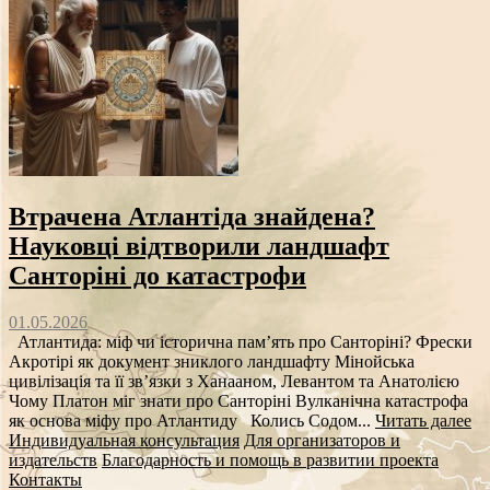
Втрачена Атлантіда знайдена?
Науковці відтворили ландшафт
Санторіні до катастрофи
01.05.2026
Атлантида: міф чи історична пам’ять про Санторіні? Фрески
Акротірі як документ зниклого ландшафту Мінойська
цивілізація та її зв’язки з Ханааном, Левантом та Анатолією
Чому Платон міг знати про Санторіні Вулканічна катастрофа
як основа міфу про Атлантиду Колись Содом...
Читать далее
Индивидуальная консультация
Для организаторов и
издательств
Благодарность и помощь в развитии проекта
Контакты