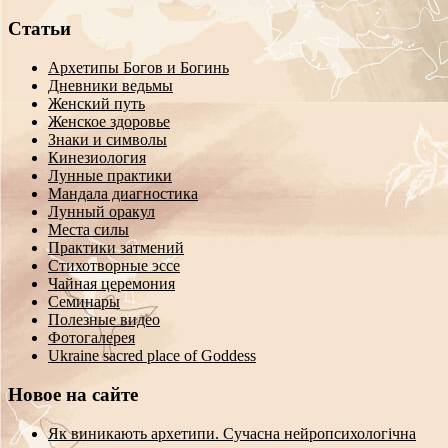
Статьи
Архетипы Богов и Богинь
Дневники ведьмы
Женский путь
Женское здоровье
Знаки и символы
Кинезиология
Лунные практики
Мандала диагностика
Лунный оракул
Места силы
Практики затмений
Стихотворные эссе
Чайная церемония
Семинары
Полезные видео
Фотогалерея
Ukraine sacred place of Goddess
Новое на сайте
Як виникають архетипи. Сучасна нейропсихологічна