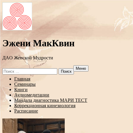
Эжени МакКвин
ДAO Женской Мудрости
Меню
Search
for:
Перейти
Главная
к
Семинары
содержанию
Книги
Аудиомедитации
Мандала диагностика МАРИ ТЕСТ
Коррекционная кинезиология
Расписание