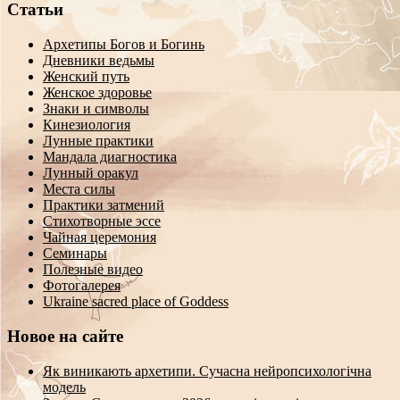
Статьи
Архетипы Богов и Богинь
Дневники ведьмы
Женский путь
Женское здоровье
Знаки и символы
Кинезиология
Лунные практики
Мандала диагностика
Лунный оракул
Места силы
Практики затмений
Стихотворные эссе
Чайная церемония
Семинары
Полезные видео
Фотогалерея
Ukraine sacred place of Goddess
Новое на сайте
Як виникають архетипи. Сучасна нейропсихологічна
модель