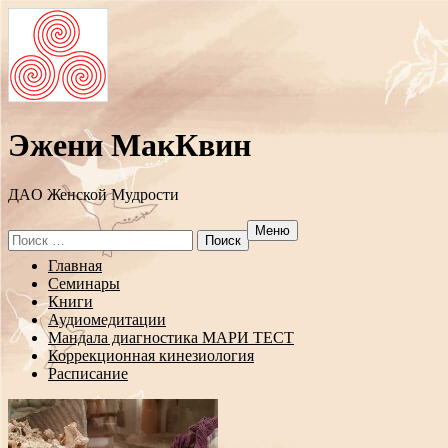
Эжени МакКвин
ДAO Женской Мудрости
Меню
Search
for:
Перейти
Главная
к
Семинары
содержанию
Книги
Аудиомедитации
Мандала диагностика МАРИ ТЕСТ
Коррекционная кинезиология
Расписание