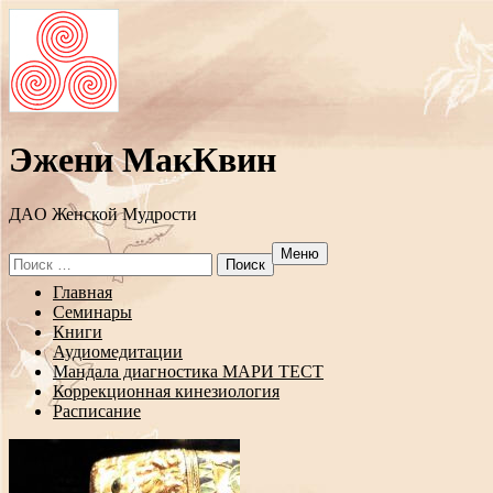
Эжени МакКвин
ДAO Женской Мудрости
Меню
Search
for:
Перейти
Главная
к
Семинары
содержанию
Книги
Аудиомедитации
Мандала диагностика МАРИ ТЕСТ
Коррекционная кинезиология
Расписание