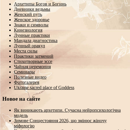
Архетипы Богов и Богинь
Дневники ведьмы
Женский путь
Женское здоровье
Знаки и символы
Кинезиология
Лунные практики
Мандала диагностика
Лунный оракул
Места силы
Практики затмений
Стихотворные эссе
Чайная церемония
Семинары
Полезные видео
Фотогалерея
Ukraine sacred place of Goddess
Новое на сайте
Як виникають архетипи. Сучасна нейропсихологічна
модель
Зимове Сонцестояння 2026, що змінює жіночу
міфологію