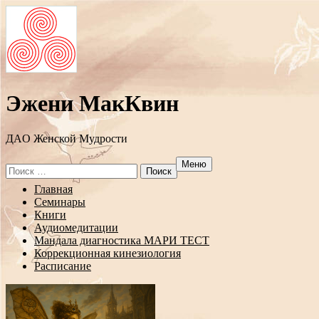
Эжени МакКвин
ДAO Женской Мудрости
Меню
Search
for:
Перейти
Главная
к
Семинары
содержанию
Книги
Аудиомедитации
Мандала диагностика МАРИ ТЕСТ
Коррекционная кинезиология
Расписание