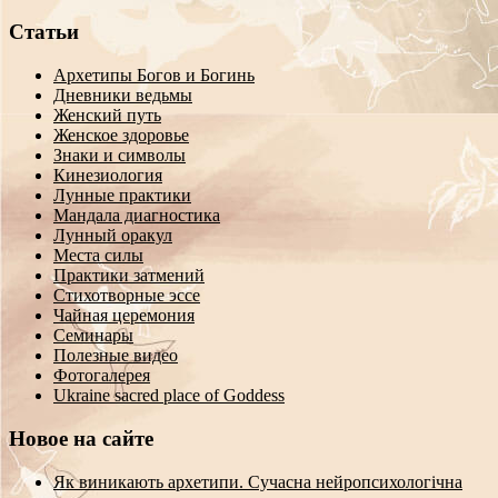
Статьи
Архетипы Богов и Богинь
Дневники ведьмы
Женский путь
Женское здоровье
Знаки и символы
Кинезиология
Лунные практики
Мандала диагностика
Лунный оракул
Места силы
Практики затмений
Стихотворные эссе
Чайная церемония
Семинары
Полезные видео
Фотогалерея
Ukraine sacred place of Goddess
Новое на сайте
Як виникають архетипи. Сучасна нейропсихологічна