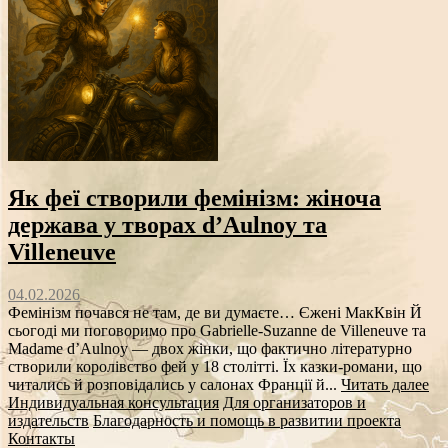
Як феї створили фемінізм: жіноча
держава у творах d’Aulnoy та
Villeneuve
04.02.2026
Фемінізм почався не там, де ви думаєте… Єжені МакКвін Й
сьогоді ми поговоримо про Gabrielle-Suzanne de Villeneuve та
Madame d’Aulnoy — двох жінки, що фактично літературно
створили королівство фей у 18 столітті. Їх казки-романи, що
читались й розповідались у салонах Франції й...
Читать далее
Индивидуальная консультация
Для организаторов и
издательств
Благодарность и помощь в развитии проекта
Контакты