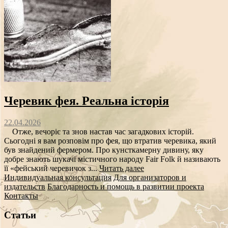
Черевик фея. Реальна історія
22.04.2026
Отже, вечоріє та знов настав час загадкових історій.
Сьогодні я вам розповім про фея, що втратив черевика, який
був знайдений фермером. Про кунсткамерну дивину, яку
добре знають шукачі містичного народу Fair Folk й називають
її «фейський черевичок з...
Читать далее
Индивидуальная консультация
Для организаторов и
издательств
Благодарность и помощь в развитии проекта
Контакты
Статьи