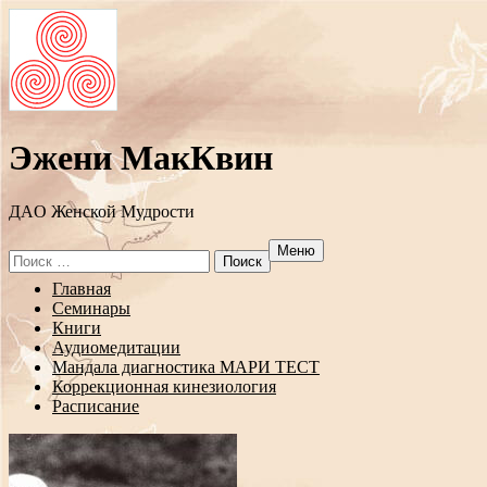
Эжени МакКвин
ДAO Женской Мудрости
Меню
Search
for:
Перейти
Главная
к
Семинары
содержанию
Книги
Аудиомедитации
Мандала диагностика МАРИ ТЕСТ
Коррекционная кинезиология
Расписание