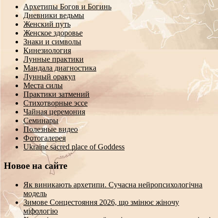
Архетипы Богов и Богинь
Дневники ведьмы
Женский путь
Женское здоровье
Знаки и символы
Кинезиология
Лунные практики
Мандала диагностика
Лунный оракул
Места силы
Практики затмений
Стихотворные эссе
Чайная церемония
Семинары
Полезные видео
Фотогалерея
Ukraine sacred place of Goddess
Новое на сайте
Як виникають архетипи. Сучасна нейропсихологічна
модель
Зимове Сонцестояння 2026, що змінює жіночу
міфологію