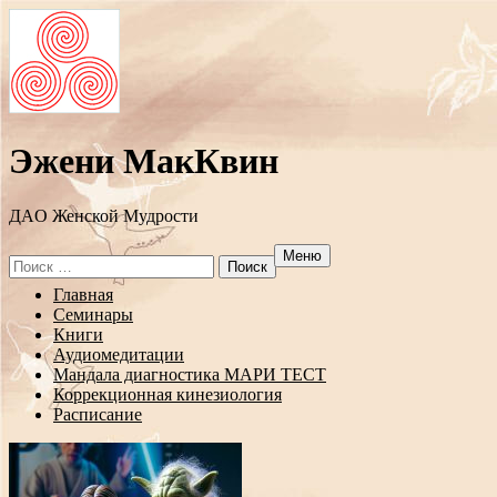
Эжени МакКвин
ДAO Женской Мудрости
Меню
Search
for:
Перейти
Главная
к
Семинары
содержанию
Книги
Аудиомедитации
Мандала диагностика МАРИ ТЕСТ
Коррекционная кинезиология
Расписание