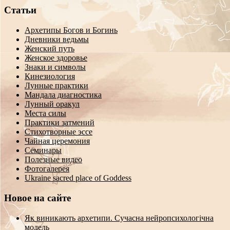
Статьи
Архетипы Богов и Богинь
Дневники ведьмы
Женский путь
Женское здоровье
Знаки и символы
Кинезиология
Лунные практики
Мандала диагностика
Лунный оракул
Места силы
Практики затмений
Стихотворные эссе
Чайная церемония
Семинары
Полезные видео
Фотогалерея
Ukraine sacred place of Goddess
Новое на сайте
Як виникають архетипи. Сучасна нейропсихологічна
модель