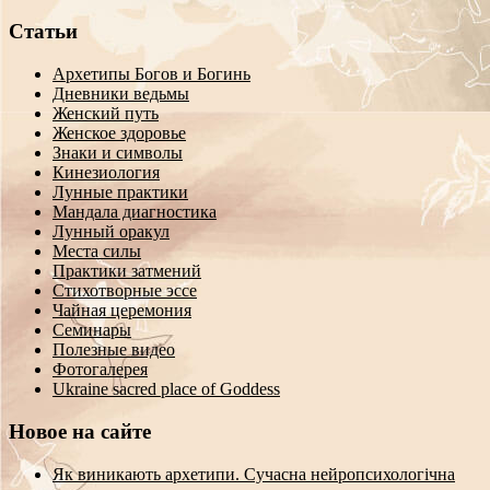
Статьи
Архетипы Богов и Богинь
Дневники ведьмы
Женский путь
Женское здоровье
Знаки и символы
Кинезиология
Лунные практики
Мандала диагностика
Лунный оракул
Места силы
Практики затмений
Стихотворные эссе
Чайная церемония
Семинары
Полезные видео
Фотогалерея
Ukraine sacred place of Goddess
Новое на сайте
Як виникають архетипи. Сучасна нейропсихологічна