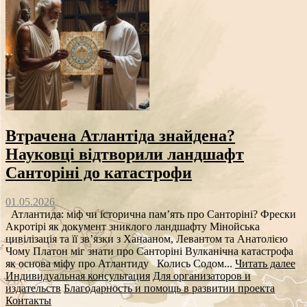
Втрачена Атлантіда знайдена?
Науковці відтворили ландшафт
Санторіні до катастрофи
01.05.2026
Атлантида: міф чи історична пам’ять про Санторіні? Фрески
Акротірі як документ зниклого ландшафту Мінойська
цивілізація та її зв’язки з Ханааном, Левантом та Анатолією
Чому Платон міг знати про Санторіні Вулканічна катастрофа
як основа міфу про Атлантиду Колись Содом...
Читать далее
Индивидуальная консультация
Для организаторов и
издательств
Благодарность и помощь в развитии проекта
Контакты