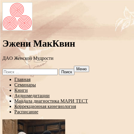
Эжени МакКвин
ДAO Женской Мудрости
Меню
Search
for:
Перейти
Главная
к
Семинары
содержанию
Книги
Аудиомедитации
Мандала диагностика МАРИ ТЕСТ
Коррекционная кинезиология
Расписание