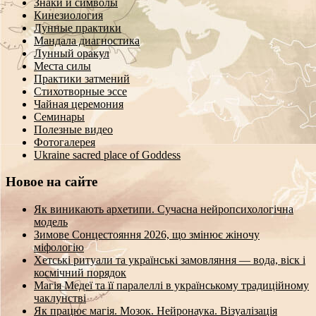
Знаки и символы
Кинезиология
Лунные практики
Мандала диагностика
Лунный оракул
Места силы
Практики затмений
Стихотворные эссе
Чайная церемония
Семинары
Полезные видео
Фотогалерея
Ukraine sacred place of Goddess
Новое на сайте
Як виникають архетипи. Сучасна нейропсихологічна
модель
Зимове Сонцестояння 2026, що змінює жіночу
міфологію
Хетські ритуали та українські замовляння — вода, віск і
космічний порядок
Магія Медеї та її паралеллі в українському традиційному
чаклунстві
Як працює магія. Мозок. Нейронаука. Візуалізація