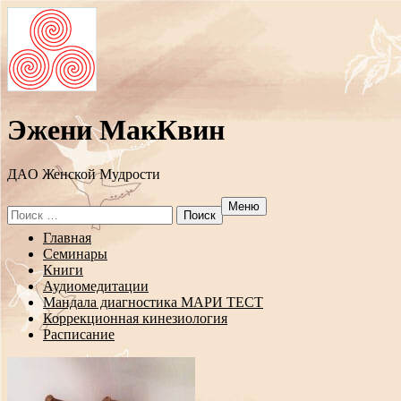
Эжени МакКвин
ДAO Женской Мудрости
Меню
Search
for:
Перейти
Главная
к
Семинары
содержанию
Книги
Аудиомедитации
Мандала диагностика МАРИ ТЕСТ
Коррекционная кинезиология
Расписание