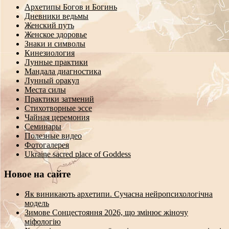
Архетипы Богов и Богинь
Дневники ведьмы
Женский путь
Женское здоровье
Знаки и символы
Кинезиология
Лунные практики
Мандала диагностика
Лунный оракул
Места силы
Практики затмений
Стихотворные эссе
Чайная церемония
Семинары
Полезные видео
Фотогалерея
Ukraine sacred place of Goddess
Новое на сайте
Як виникають архетипи. Сучасна нейропсихологічна
модель
Зимове Сонцестояння 2026, що змінює жіночу
міфологію