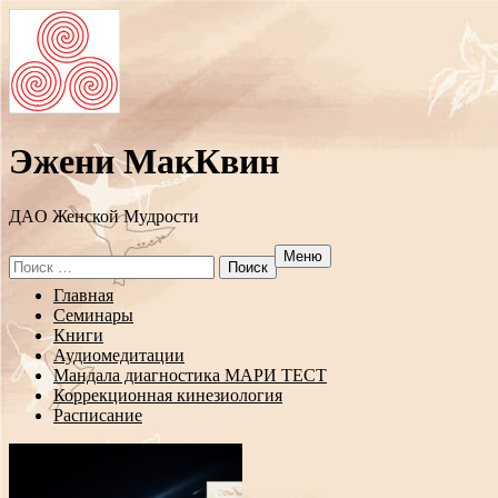
Эжени МакКвин
ДAO Женской Мудрости
Меню
Search
for:
Перейти
Главная
к
Семинары
содержанию
Книги
Аудиомедитации
Мандала диагностика МАРИ ТЕСТ
Коррекционная кинезиология
Расписание