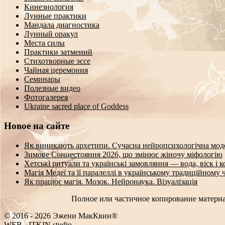
Кинезиология
Лунные практики
Мандала диагностика
Лунный оракул
Места силы
Практики затмений
Стихотворные эссе
Чайная церемония
Семинары
Полезные видео
Фотогалерея
Ukraine sacred place of Goddess
Новое на сайте
Як виникають архетипи. Сучасна нейропсихологічна мод
Зимове Сонцестояння 2026, що змінює жіночу міфологію
Хетські ритуали та українські замовляння — вода, віск і 
Магія Медеї та її паралеллі в українському традиційному 
Як працює магія. Мозок. Нейронаука. Візуалізація
Полное или частичное копирование материа
© 2016 - 2026 Эжени МакКвин®
#
E
_
-
ITKIN.studio