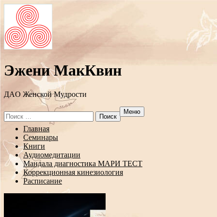
Эжени МакКвин
ДAO Женской Мудрости
Меню
Search
for:
Перейти
Главная
к
Семинары
содержанию
Книги
Аудиомедитации
Мандала диагностика МАРИ ТЕСТ
Коррекционная кинезиология
Расписание