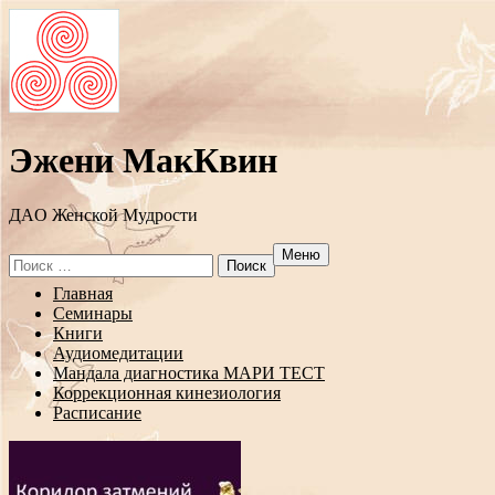
Эжени МакКвин
ДAO Женской Мудрости
Меню
Search
for:
Перейти
Главная
к
Семинары
содержанию
Книги
Аудиомедитации
Мандала диагностика МАРИ ТЕСТ
Коррекционная кинезиология
Расписание