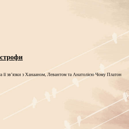
астрофи
а її зв’язки з Ханааном, Левантом та Анатолією Чому Платон