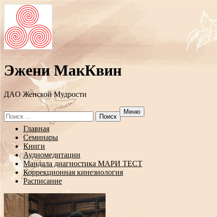
Эжени МакКвин
ДAO Женской Мудрости
Меню
Search
for:
Перейти
Главная
к
Семинары
содержанию
Книги
Аудиомедитации
Мандала диагностика МАРИ ТЕСТ
Коррекционная кинезиология
Расписание