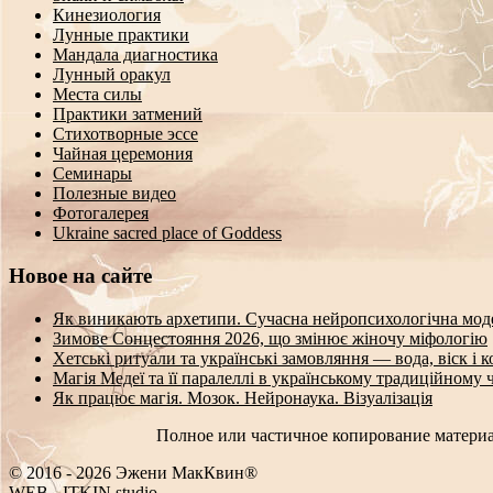
Кинезиология
Лунные практики
Мандала диагностика
Лунный оракул
Места силы
Практики затмений
Стихотворные эссе
Чайная церемония
Семинары
Полезные видео
Фотогалерея
Ukraine sacred place of Goddess
Новое на сайте
Як виникають архетипи. Сучасна нейропсихологічна мод
Зимове Сонцестояння 2026, що змінює жіночу міфологію
Хетські ритуали та українські замовляння — вода, віск і 
Магія Медеї та її паралеллі в українському традиційному 
Як працює магія. Мозок. Нейронаука. Візуалізація
Полное или частичное копирование материа
© 2016 - 2026 Эжени МакКвин®
!
EB
-
ITKIN.studio