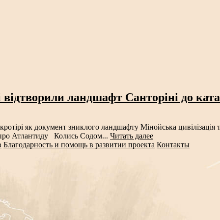
і відтворили ландшафт Санторіні до кат
ротірі як документ зниклого ландшафту Мінойська цивілізація т
у про Атлантиду Колись Содом...
Читать далее
в
Благодарность и помощь в развитии проекта
Контакты