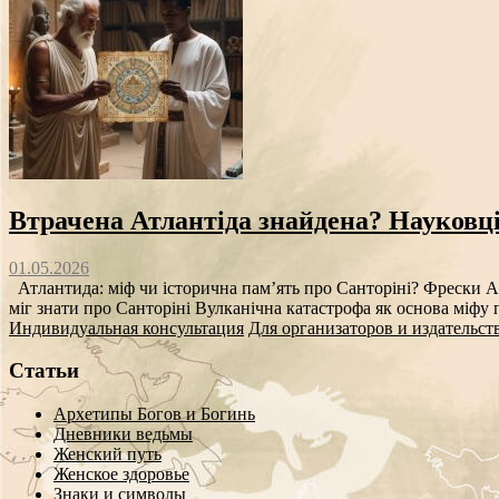
Втрачена Атлантіда знайдена? Науковц
01.05.2026
Атлантида: міф чи історична пам’ять про Санторіні? Фрески Ак
міг знати про Санторіні Вулканічна катастрофа як основа міф
Индивидуальная консультация
Для организаторов и издательст
Статьи
Архетипы Богов и Богинь
Дневники ведьмы
Женский путь
Женское здоровье
Знаки и символы