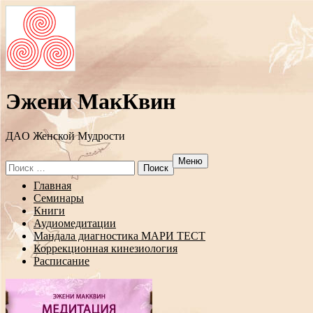
Эжени МакКвин
ДAO Женской Мудрости
Меню
Search
for:
Перейти
Главная
к
Семинары
содержанию
Книги
Аудиомедитации
Мандала диагностика МАРИ ТЕСТ
Коррекционная кинезиология
Расписание