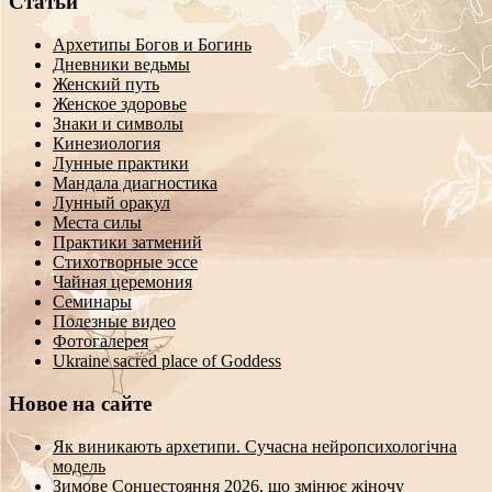
Статьи
Архетипы Богов и Богинь
Дневники ведьмы
Женский путь
Женское здоровье
Знаки и символы
Кинезиология
Лунные практики
Мандала диагностика
Лунный оракул
Места силы
Практики затмений
Стихотворные эссе
Чайная церемония
Семинары
Полезные видео
Фотогалерея
Ukraine sacred place of Goddess
Новое на сайте
Як виникають архетипи. Сучасна нейропсихологічна
модель
Зимове Сонцестояння 2026, що змінює жіночу