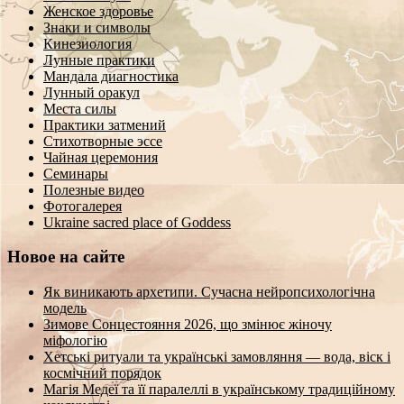
Женское здоровье
Знаки и символы
Кинезиология
Лунные практики
Мандала диагностика
Лунный оракул
Места силы
Практики затмений
Стихотворные эссе
Чайная церемония
Семинары
Полезные видео
Фотогалерея
Ukraine sacred place of Goddess
Новое на сайте
Як виникають архетипи. Сучасна нейропсихологічна
модель
Зимове Сонцестояння 2026, що змінює жіночу
міфологію
Хетські ритуали та українські замовляння — вода, віск і
космічний порядок
Магія Медеї та її паралеллі в українському традиційному