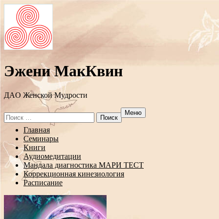
Эжени МакКвин
ДAO Женской Мудрости
Меню
Search
for:
Перейти
Главная
к
Семинары
содержанию
Книги
Аудиомедитации
Мандала диагностика МАРИ ТЕСТ
Коррекционная кинезиология
Расписание