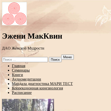
Эжени МакКвин
ДAO Женской Мудрости
Меню
Search
for:
Перейти
Главная
к
Семинары
содержанию
Книги
Аудиомедитации
Мандала диагностика МАРИ ТЕСТ
Коррекционная кинезиология
Расписание