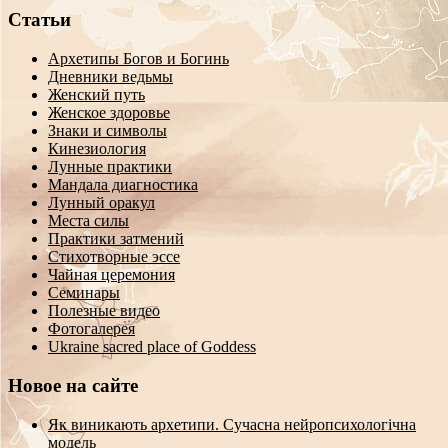
Статьи
Архетипы Богов и Богинь
Дневники ведьмы
Женский путь
Женское здоровье
Знаки и символы
Кинезиология
Лунные практики
Мандала диагностика
Лунный оракул
Места силы
Практики затмений
Стихотворные эссе
Чайная церемония
Семинары
Полезные видео
Фотогалерея
Ukraine sacred place of Goddess
Новое на сайте
Як виникають архетипи. Сучасна нейропсихологічна
модель