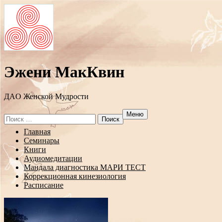
Эжени МакКвин
ДAO Женской Мудрости
Меню
Search
for:
Перейти
Главная
к
Семинары
содержанию
Книги
Аудиомедитации
Мандала диагностика МАРИ ТЕСТ
Коррекционная кинезиология
Расписание