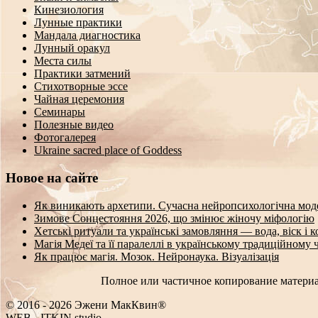
Кинезиология
Лунные практики
Мандала диагностика
Лунный оракул
Места силы
Практики затмений
Стихотворные эссе
Чайная церемония
Семинары
Полезные видео
Фотогалерея
Ukraine sacred place of Goddess
Новое на сайте
Як виникають архетипи. Сучасна нейропсихологічна мод
Зимове Сонцестояння 2026, що змінює жіночу міфологію
Хетські ритуали та українські замовляння — вода, віск і 
Магія Медеї та її паралеллі в українському традиційному 
Як працює магія. Мозок. Нейронаука. Візуалізація
Полное или частичное копирование материа
© 2016 - 2026 Эжени МакКвин®
/
EB
-
ITKIN.studio