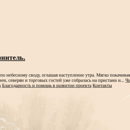
знитель.
о небесному своду, оглашая наступление утра. Мягко покачивая 
н, северян и торговых гостей уже собралась на пристани и...
Чи
в
Благодарность и помощь в развитии проекта
Контакты