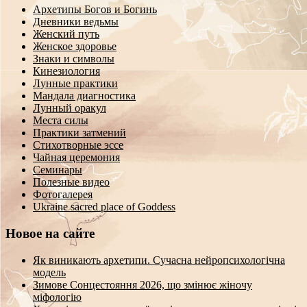
Архетипы Богов и Богинь
Дневники ведьмы
Женский путь
Женское здоровье
Знаки и символы
Кинезиология
Лунные практики
Мандала диагностика
Лунный оракул
Места силы
Практики затмений
Стихотворные эссе
Чайная церемония
Семинары
Полезные видео
Фотогалерея
Ukraine sacred place of Goddess
Новое на сайте
Як виникають архетипи. Сучасна нейропсихологічна
модель
Зимове Сонцестояння 2026, що змінює жіночу
міфологію