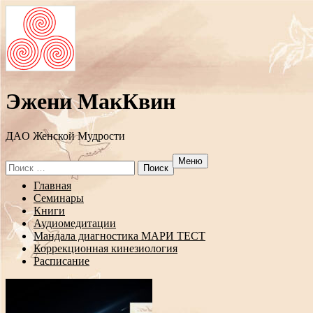
Эжени МакКвин
ДAO Женской Мудрости
Меню
Search
for:
Перейти
Главная
к
Семинары
содержанию
Книги
Аудиомедитации
Мандала диагностика МАРИ ТЕСТ
Коррекционная кинезиология
Расписание