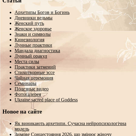
Статьи
Архетипы Богов и Богинь
Дневники ведьмы
Женский путь
Женское здоровье
Знаки и символы
Кинезиология
Лунные практики
Мандала диагностика
Лунный оракул
Места силы
Практики затмений
Стихотворные эссе
Чайная церемония
Семинары
Полезные видео
Фотогалерея
Ukraine sacred place of Goddess
Новое на сайте
Як виникають архетипи. Сучасна нейропсихологічна
модель
Зимове Сонцестояння 2026, що змінює жіночу