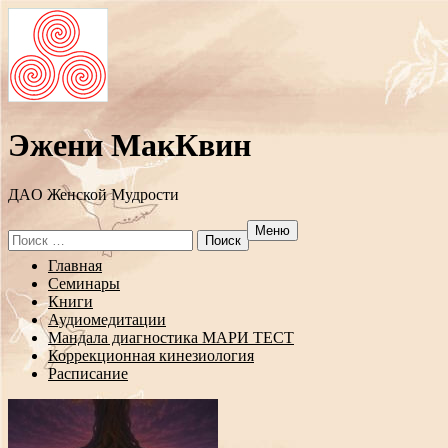
Эжени МакКвин
ДAO Женской Мудрости
Меню
Search
for:
Перейти
Главная
к
Семинары
содержанию
Книги
Аудиомедитации
Мандала диагностика МАРИ ТЕСТ
Коррекционная кинезиология
Расписание