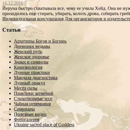
16.12.2016
Йеруна быстро схватывала все, чему ее учила Хейд. Она не нуж
приходилось еще стирать, убирать, колоть дрова, собирать гриб
Индивидуальная консультация
Для организаторов и издательст
Статьи
Архетипы Богов и Богинь
Дневники ведьмы
Женский путь
Женское здоровье
Знаки и символы
Кинезиология
Лунные практики
Мандала диагностика
Лунный оракул
Места силы
Практики затмений
Стихотворные эссе
Чайная церемония
Семинары
Полезные видео
Фотогалерея
Ukraine sacred place of Goddess