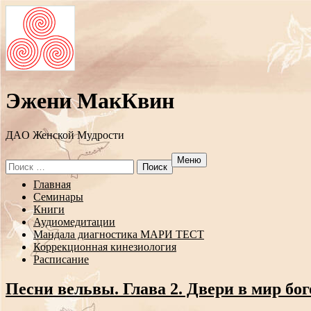
Эжени МакКвин
ДAO Женской Мудрости
Меню
Search
for:
Перейти
Главная
к
Семинары
содержанию
Книги
Аудиомедитации
Мандала диагностика МАРИ ТЕСТ
Коррекционная кинезиология
Расписание
Песни вельвы. Глава 2. Двери в мир бог