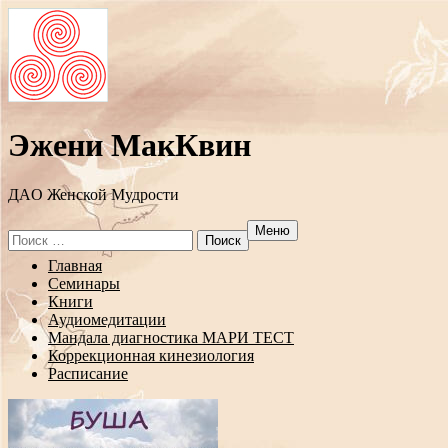
Эжени МакКвин
ДAO Женской Мудрости
Меню
Search
for:
Перейти
Главная
к
Семинары
содержанию
Книги
Аудиомедитации
Мандала диагностика МАРИ ТЕСТ
Коррекционная кинезиология
Расписание