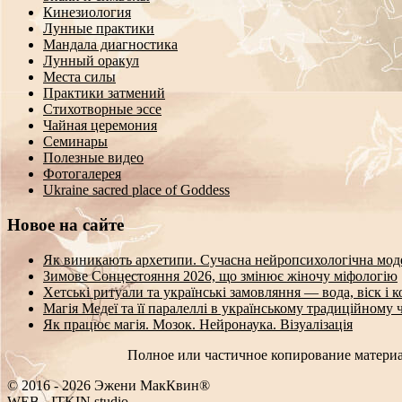
Кинезиология
Лунные практики
Мандала диагностика
Лунный оракул
Места силы
Практики затмений
Стихотворные эссе
Чайная церемония
Семинары
Полезные видео
Фотогалерея
Ukraine sacred place of Goddess
Новое на сайте
Як виникають архетипи. Сучасна нейропсихологічна мод
Зимове Сонцестояння 2026, що змінює жіночу міфологію
Хетські ритуали та українські замовляння — вода, віск і 
Магія Медеї та її паралеллі в українському традиційному 
Як працює магія. Мозок. Нейронаука. Візуалізація
Полное или частичное копирование материа
© 2016 - 2026 Эжени МакКвин®
WEB
-
ITKIN.studio