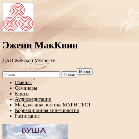
Эжени МакКвин
ДAO Женской Мудрости
Меню
Search
for:
Перейти
Главная
к
Семинары
содержанию
Книги
Аудиомедитации
Мандала диагностика МАРИ ТЕСТ
Коррекционная кинезиология
Расписание