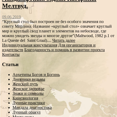
Мелтвуд.
09.06.2019
“Круглый стол был построен не без особого значения по
совету Мерлина. Название «круглый стол» означает круглый
мир и круглый свод планет и элементов на небосводе, где
можно увидеть звезды и многое другое”(Maltwood, 1982 p.1 от
La Queste del Saint Graal)....
Читать далее
Индивидуальная консультация
Для организаторов и
издательств
Благодарность и помощь в развитии проекта
Контакты
Статьи
Архетипы Богов и Богинь
Дневники ведьмы
Женский путь
Женское здоровье
Знаки и символы
Кинезиология
Лунные практики
Мандала диагностика
Лунный оракул
Места силы