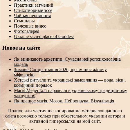
Практики затмений
Стихотворные эссе
Чайная церемония
Семинары
Полезные видео
Фотогалерея
Ukraine sacred place of Goddess
Новое на сайте
Як виникають архетипи. Сучасна нейропсихологічна
модель
Зимове Сонцестояння 2026, що змінює жіночу
міфологію
Хетські ритуали та українські замовляння — вода, віск і
космічний порядок
Магія Медеї та її паралеллі в українському традиційному
чаклунстві
Як працює магія. Мозок. Нейронаука. Візуалізація
Полное или частичное копирование материалов данного
сайта возможно только при обязательном указании автора и
активной гиперссылки на мой сайт.