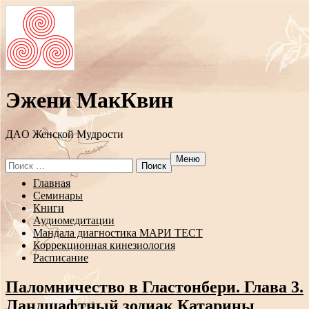
Эжени МакКвин
ДAO Женской Мудрости
Меню
Search
for:
Перейти
Главная
к
Семинары
содержанию
Книги
Аудиомедитации
Мандала диагностика МАРИ ТЕСТ
Коррекционная кинезиология
Расписание
Паломничество в Гластонбери. Глава 3.
Ландшафтный зодиак Катарины