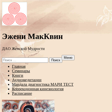
Эжени МакКвин
ДAO Женской Мудрости
Меню
Search
for:
Перейти
Главная
к
Семинары
содержанию
Книги
Аудиомедитации
Мандала диагностика МАРИ ТЕСТ
Коррекционная кинезиология
Расписание