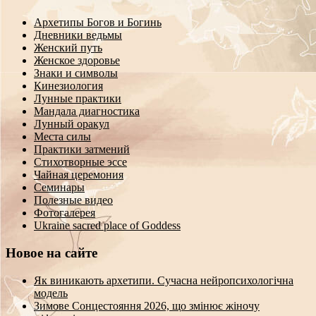
Архетипы Богов и Богинь
Дневники ведьмы
Женский путь
Женское здоровье
Знаки и символы
Кинезиология
Лунные практики
Мандала диагностика
Лунный оракул
Места силы
Практики затмений
Стихотворные эссе
Чайная церемония
Семинары
Полезные видео
Фотогалерея
Ukraine sacred place of Goddess
Новое на сайте
Як виникають архетипи. Сучасна нейропсихологічна
модель
Зимове Сонцестояння 2026, що змінює жіночу