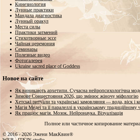
Кинезиология
Лунные практики
Мандала диагностика
Лунный оракул
Места силы
Практики затмений
Стихотворные эссе
Чайная церемония
Семинары
Полезные видео
Фотогалерея
Ukraine sacred place of Goddess
Новое на сайте
Як виникають архетипи. Сучасна нейропсихологічна мод
Зимове Сонцестояння 2026, що змінює жіночу міфологію
Хетські ритуали та українські замовляння — вода, віск і 
Магія Медеї та її паралеллі в українському традиційному 
Як працює магія. Мозок. Нейронаука. Візуалізація
Полное или частичное копирование материа
© 2016 - 2026 Эжени МакКвин®
WEB
-
ITKIN.studio