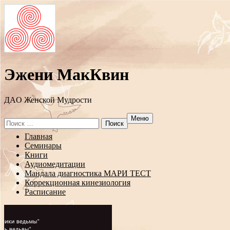
Эжени МакКвин
ДAO Женской Мудрости
Меню
Search
for:
Перейти
Главная
к
Семинары
содержанию
Книги
Аудиомедитации
Мандала диагностика МАРИ ТЕСТ
Коррекционная кинезиология
Расписание