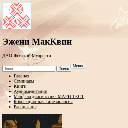
Эжени МакКвин
ДAO Женской Мудрости
Меню
Search
for:
Перейти
Главная
к
Семинары
содержанию
Книги
Аудиомедитации
Мандала диагностика МАРИ ТЕСТ
Коррекционная кинезиология
Расписание