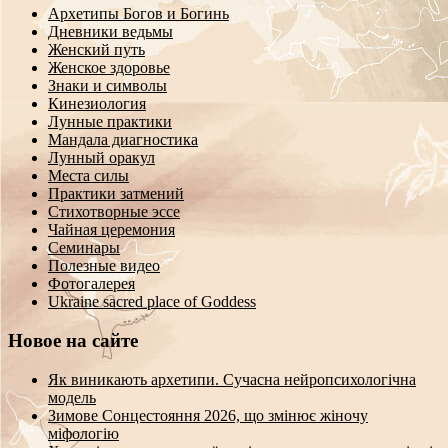
Архетипы Богов и Богинь
Дневники ведьмы
Женский путь
Женское здоровье
Знаки и символы
Кинезиология
Лунные практики
Мандала диагностика
Лунный оракул
Места силы
Практики затмений
Стихотворные эссе
Чайная церемония
Семинары
Полезные видео
Фотогалерея
Ukraine sacred place of Goddess
Новое на сайте
Як виникають архетипи. Сучасна нейропсихологічна
модель
Зимове Сонцестояння 2026, що змінює жіночу
міфологію